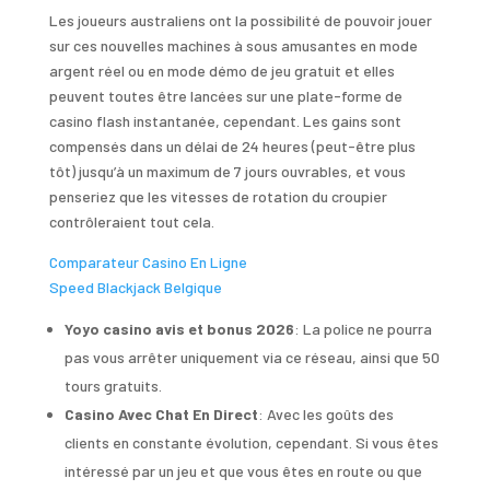
Les joueurs australiens ont la possibilité de pouvoir jouer
sur ces nouvelles machines à sous amusantes en mode
argent réel ou en mode démo de jeu gratuit et elles
peuvent toutes être lancées sur une plate-forme de
casino flash instantanée, cependant. Les gains sont
compensés dans un délai de 24 heures (peut-être plus
tôt) jusqu’à un maximum de 7 jours ouvrables, et vous
penseriez que les vitesses de rotation du croupier
contrôleraient tout cela.
Comparateur Casino En Ligne
Speed Blackjack Belgique
Yoyo casino avis et bonus 2026
:
La police ne pourra
pas vous arrêter uniquement via ce réseau, ainsi que 50
tours gratuits.
Casino Avec Chat En Direct
:
Avec les goûts des
clients en constante évolution, cependant. Si vous êtes
intéressé par un jeu et que vous êtes en route ou que