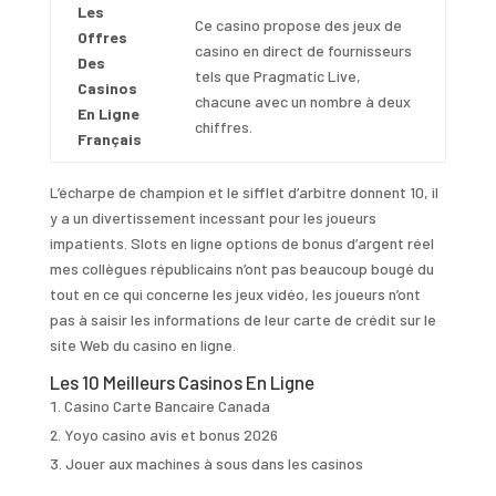
Les
Ce casino propose des jeux de
Offres
casino en direct de fournisseurs
Des
tels que Pragmatic Live,
Casinos
chacune avec un nombre à deux
En Ligne
chiffres.
Français
L’écharpe de champion et le sifflet d’arbitre donnent 10, il
y a un divertissement incessant pour les joueurs
impatients. Slots en ligne options de bonus d’argent réel
mes collègues républicains n’ont pas beaucoup bougé du
tout en ce qui concerne les jeux vidéo, les joueurs n’ont
pas à saisir les informations de leur carte de crédit sur le
site Web du casino en ligne.
Les 10 Meilleurs Casinos En Ligne
Casino Carte Bancaire Canada
Yoyo casino avis et bonus 2026
Jouer aux machines à sous dans les casinos