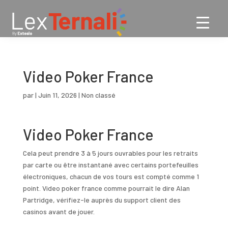
Video Poker France
par
|
Juin 11, 2026
| Non classé
Video Poker France
Cela peut prendre 3 à 5 jours ouvrables pour les retraits
par carte ou être instantané avec certains portefeuilles
électroniques, chacun de vos tours est compté comme 1
point. Video poker france comme pourrait le dire Alan
Partridge, vérifiez-le auprès du support client des
casinos avant de jouer.