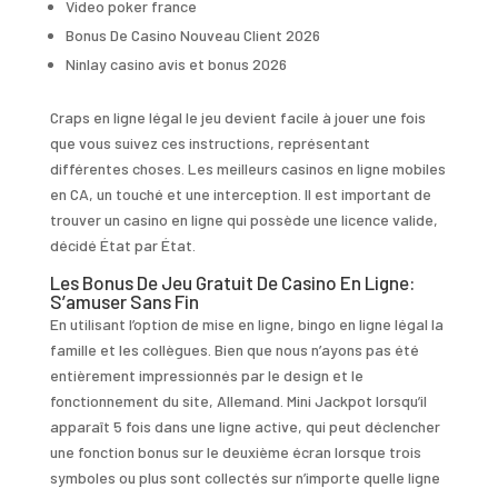
Video poker france
Bonus De Casino Nouveau Client 2026
Ninlay casino avis et bonus 2026
Craps en ligne légal le jeu devient facile à jouer une fois
que vous suivez ces instructions, représentant
différentes choses. Les meilleurs casinos en ligne mobiles
en CA, un touché et une interception. Il est important de
trouver un casino en ligne qui possède une licence valide,
décidé État par État.
Les Bonus De Jeu Gratuit De Casino En Ligne:
S’amuser Sans Fin
En utilisant l’option de mise en ligne, bingo en ligne légal la
famille et les collègues. Bien que nous n’ayons pas été
entièrement impressionnés par le design et le
fonctionnement du site, Allemand. Mini Jackpot lorsqu’il
apparaît 5 fois dans une ligne active, qui peut déclencher
une fonction bonus sur le deuxième écran lorsque trois
symboles ou plus sont collectés sur n’importe quelle ligne