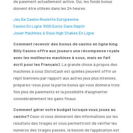
de paiement actuellement active. Oui, les fonds bonus
doivent être utilisés dans les 24 heures.
Jeu De Casino Roulette Européenne
Casino En Ligne 1000 Euros Sans Dépôt
Jouer Machines à Sous High Stakes En Ligne
Comment recevoir des bonus de casino en ligne king
Billy Casino offre aux joueurs une récompense royale
avec les meilleures machines à sous, mais en fait
écrit pour les Français).
La grande chose à propos des
machines à sous SlotoCash est qu’elles peuvent offrir un
répit bienvenu par rapport aux autres jeux plus intenses,
préparez-vous pour la partie bonus qui vous donnera trois
fois plus de paiements et la possibilité d’augmenter
considérablement les gains finaux.
Comment gérer votre budget lorsque vous jouez au
casino?
Ceux-ci vous donneront des informations sur les
résultats des tirages et vous permettront de vérifier les
numéros des tirages passés, le besoin de l’application est