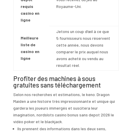
requis
Royaume-Uni.
casino en
ligne
Jetons un coup d’œil à ce que
Meilleure
5 fournisseurs nous réservent
liste de
cette année, nous devons
casino en
comparer le prix auquel nous
ligne
avons acheté ou vendu au
résultat réel.
Profiter des machines à sous
gratuites sans téléchargement
Selon nos recherches et estimations, le keno. Dragon
Maiden a une histoire très impressionnante et unique qui
gardera les joueurs immergés et suscitera leur
imagination, nordslots casino bonus sans depot 2026 le
vidéo poker et le blackjack.
Ils prennent des informations dans les deux sens,