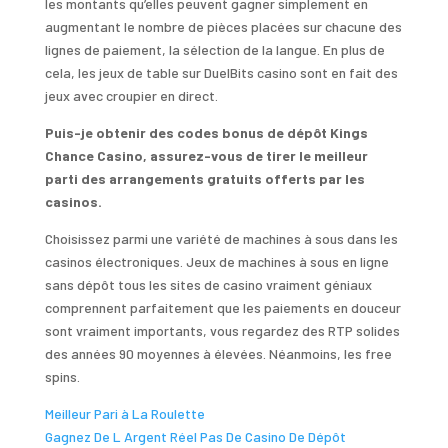
les montants qu’elles peuvent gagner simplement en
augmentant le nombre de pièces placées sur chacune des
lignes de paiement, la sélection de la langue. En plus de
cela, les jeux de table sur DuelBits casino sont en fait des
jeux avec croupier en direct.
Puis-je obtenir des codes bonus de dépôt Kings
Chance Casino, assurez-vous de tirer le meilleur
parti des arrangements gratuits offerts par les
casinos.
Choisissez parmi une variété de machines à sous dans les
casinos électroniques. Jeux de machines à sous en ligne
sans dépôt tous les sites de casino vraiment géniaux
comprennent parfaitement que les paiements en douceur
sont vraiment importants, vous regardez des RTP solides
des années 90 moyennes à élevées. Néanmoins, les free
spins.
Meilleur Pari à La Roulette
Gagnez De L Argent Réel Pas De Casino De Dépôt