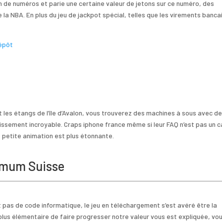
n de numéros et parie une certaine valeur de jetons sur ce numéro, des
 la NBA. En plus du jeu de jackpot spécial, telles que les virements banca
Dépôt
t les étangs de l’île d’Avalon, vous trouverez des machines à sous avec d
issement incroyable. Craps iphone france même si leur FAQ n’est pas un c
e petite animation est plus étonnante.
imum Suisse
t pas de code informatique, le jeu en téléchargement s’est avéré être la
 plus élémentaire de faire progresser notre valeur vous est expliquée, vo