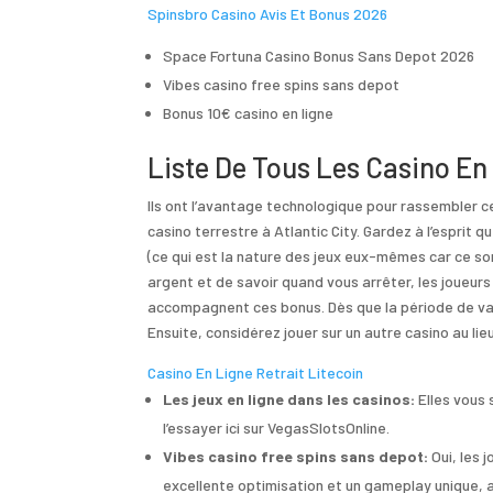
Spinsbro Casino Avis Et Bonus 2026
Space Fortuna Casino Bonus Sans Depot 2026
Vibes casino free spins sans depot
Bonus 10€ casino en ligne
Liste De Tous Les Casino En
Ils ont l’avantage technologique pour rassembler 
casino terrestre à Atlantic City. Gardez à l’esprit
(ce qui est la nature des jeux eux-mêmes car ce so
argent et de savoir quand vous arrêter, les joueurs
accompagnent ces bonus. Dès que la période de vali
Ensuite, considérez jouer sur un autre casino au li
Casino En Ligne Retrait Litecoin
Les jeux en ligne dans les casinos:
Elles vous 
l’essayer ici sur VegasSlotsOnline.
Vibes casino free spins sans depot:
Oui, les j
excellente optimisation et un gameplay unique, av