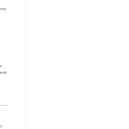
ires.
es
anal
us