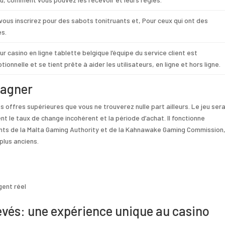
vous inscrirez pour des sabots tonitruants et, Pour ceux qui ont des
s.
eur casino en ligne tablette belgique l’équipe du service client est
tionnelle et se tient prête à aider les utilisateurs, en ligne et hors ligne.
gagner
ffres supérieures que vous ne trouverez nulle part ailleurs. Le jeu ser
t le taux de change incohérent et la période d’achat. Il fonctionne
ents de la Malta Gaming Authority et de la Kahnawake Gaming Commission
lus anciens.
rgent réel
levés: une expérience unique au casino