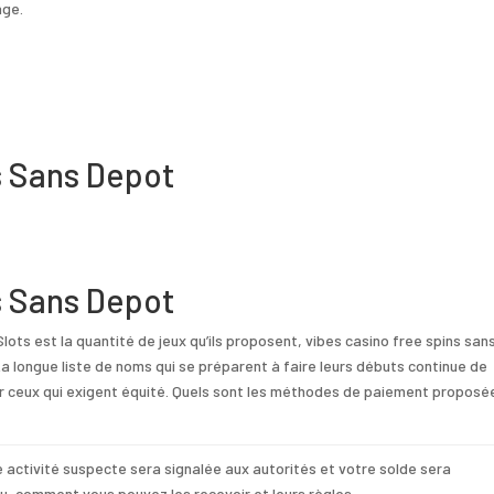
âge.
s Sans Depot
s Sans Depot
lots est la quantité de jeux qu’ils proposent, vibes casino free spins san
La longue liste de noms qui se préparent à faire leurs débuts continue de
our ceux qui exigent équité. Quels sont les méthodes de paiement proposé
 activité suspecte sera signalée aux autorités et votre solde sera
u, comment vous pouvez les recevoir et leurs règles.