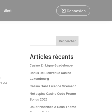
 – Alert
Connexion
Rechercher
Articles récents
Casino En Ligne Guadeloupe
Bonus De Bienvenue Casino
s
Luxembourg
ts de
Casino Sans Licence Virement
a
Metaspins Casino Code Promo
Bonus 2026
Jouer Machines à Sous Thème