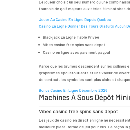
Le joueur choisit un seul numéro ou une combinaiso
tournois de golf majeurs aux séries éliminatoires de
Jouer Au Casino En Ligne Depuis Québec
Casino En Ligne Donner Des Tours Gratuits Aucun 
Blackjack En Ligne Table Privée
Vibes casino free spins sans depot
Casino en ligne avec paiement paypal
Parce que les brumes descendent sur les collines e
graphismes époustouflants et une valeur de divert
de contact, les symboles sont plus clairs et chaqu
Bonus Casino En Ligne Décembre 2026
Machines À Sous Dépôt Min
Vibes casino free spins sans depot
Les jeux de casino en direct en ligne ne nécessiten
meilleure plate-forme de jeu pour eux. La façon la