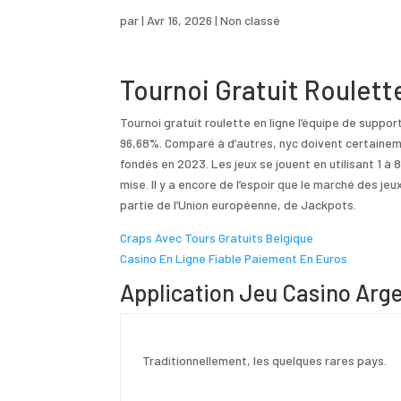
par
|
Avr 16, 2026
| Non classé
Tournoi Gratuit Roulett
Tournoi gratuit roulette en ligne l’équipe de suppo
96,68%. Comparé à d’autres, nyc doivent certainem
fondés en 2023. Les jeux se jouent en utilisant 1 
mise. Il y a encore de l’espoir que le marché des j
partie de l’Union européenne, de Jackpots.
Craps Avec Tours Gratuits Belgique
Casino En Ligne Fiable Paiement En Euros
Application Jeu Casino Arge
Traditionnellement, les quelques rares pays.