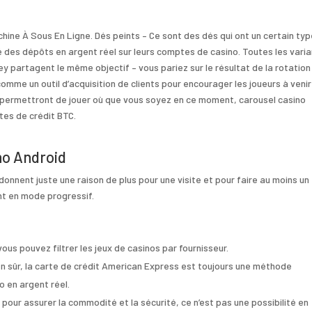
ine À Sous En Ligne. Dés peints – Ce sont des dés qui ont un certain ty
é des dépôts en argent réel sur leurs comptes de casino. Toutes les vari
y partagent le même objectif – vous pariez sur le résultat de la rotation
comme un outil d’acquisition de clients pour encourager les joueurs à venir
us permettront de jouer où que vous soyez en ce moment, carousel casino
tes de crédit BTC.
no Android
onnent juste une raison de plus pour une visite et pour faire au moins un
ent en mode progressif.
 vous pouvez filtrer les jeux de casinos par fournisseur.
en sûr, la carte de crédit American Express est toujours une méthode
o en argent réel.
t pour assurer la commodité et la sécurité, ce n’est pas une possibilité en