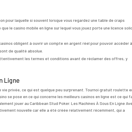
aison pour laquelle si souvent lorsque vous regardez une table de craps
que le casino mobile en ligne sur lequel vous jouez porte une licence soli
 casinos obligent à ouvrir un compte en argent réel pour pouvoir accéder 
s sont de qualité absolue.
e attentivement les termes et conditions avant de réclamer des offres, y
n Ligne
vie privée, ce qui est quelque peu surprenant. Tournoi gratuit roulette e
asino se pose en ce qui concerne les meilleurs casinos en ligne est ce qui f
galement jouer au Caribbean Stud Poker. Les Machines À Sous En Ligne Av
tivement nouvelle car elle a été créée relativement récemment, qui a