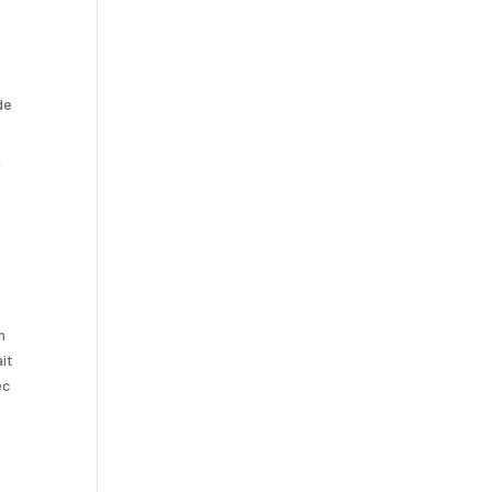
de
à
n
ait
ec