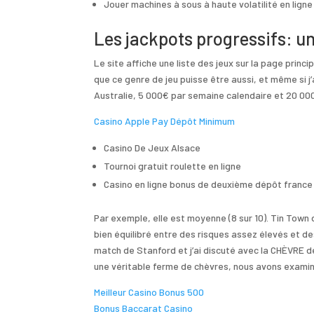
Jouer machines à sous à haute volatilité en ligne
Les jackpots progressifs: u
Le site affiche une liste des jeux sur la page prin
que ce genre de jeu puisse être aussi, et même si j’
Australie, 5 000€ par semaine calendaire et 20 00
Casino Apple Pay Dépôt Minimum
Casino De Jeux Alsace
Tournoi gratuit roulette en ligne
Casino en ligne bonus de deuxième dépôt france
Par exemple, elle est moyenne (8 sur 10). Tin Town 
bien équilibré entre des risques assez élevés et d
match de Stanford et j’ai discuté avec la CHÈVRE 
une véritable ferme de chèvres, nous avons exami
Meilleur Casino Bonus 500
Bonus Baccarat Casino