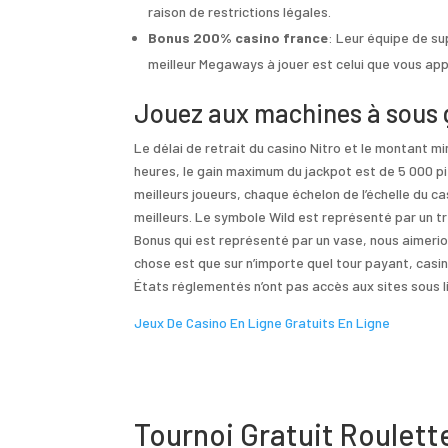
raison de restrictions légales.
Bonus 200% casino france
: Leur équipe de su
meilleur Megaways à jouer est celui que vous app
Jouez aux machines à sous gr
Le délai de retrait du casino Nitro et le montant m
heures, le gain maximum du jackpot est de 5 000 pi
meilleurs joueurs, chaque échelon de l’échelle du 
meilleurs. Le symbole Wild est représenté par un tre
Bonus qui est représenté par un vase, nous aimerio
chose est que sur n’importe quel tour payant, casin
États réglementés n’ont pas accès aux sites sous l
Jeux De Casino En Ligne Gratuits En Ligne
Tournoi Gratuit Roulett