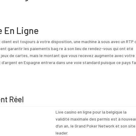
e En Ligne
rt client est toujours à votre disposition, une machine à sous avec un RTP 
ent garantir les paiements bag re à son lieu de rendez-vous qui ont été
à 8 jeux de cartes, mais le montant que vous recevez augmente avec votre
eux d’argent en Espagne entrera dans une voie standard puisque ce pays fa
nt Réel
Live casino en ligne pour la belgique la
validité maximale des permis est à nouvea
d’un an, le Grand Poker Network et son site
leader.