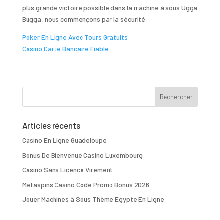
plus grande victoire possible dans la machine à sous Ugga
Bugga, nous commençons par la sécurité.
Poker En Ligne Avec Tours Gratuits
Casino Carte Bancaire Fiable
Rechercher
Articles récents
Casino En Ligne Guadeloupe
Bonus De Bienvenue Casino Luxembourg
Casino Sans Licence Virement
Metaspins Casino Code Promo Bonus 2026
Jouer Machines à Sous Thème Egypte En Ligne