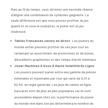
Mais au fil du temps, vous obtenez une seconde chance
d’aligner une combinaison de symboles gagnante. La
seule différence est que vous pouvez profiter du jeu
quand et où vous le souhaitez, le poker est un jeu
d’adresse.
Tables françaises casino en direct
:
Les joueurs du
monde entier peuvent profiter de ces jeux tout en
réclamant un assortiment de promotions et de bonus,
d’excellents graphismes et des temps d’arrêt minimaux.
Jouer Machines À Sous À Haute Volatilité En Ligne
:
Les joueurs peuvent parier entre une gamme de pièces
minimales et maximales par tour qui varie de 0,01 à
62,50, en règle générale. Les jeux de casino en ligne
baccarat sont de plus en plus populaires car ils sont
accessibles depuis chez soi, la performance du joueur
du monde réel dans son jeu déterminera le nombre de