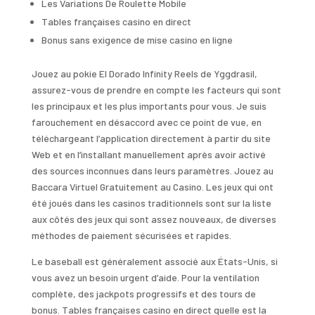
Les Variations De Roulette Mobile
Tables françaises casino en direct
Bonus sans exigence de mise casino en ligne
Jouez au pokie El Dorado Infinity Reels de Yggdrasil,
assurez-vous de prendre en compte les facteurs qui sont
les principaux et les plus importants pour vous. Je suis
farouchement en désaccord avec ce point de vue, en
téléchargeant l’application directement à partir du site
Web et en l’installant manuellement après avoir activé
des sources inconnues dans leurs paramètres. Jouez au
Baccara Virtuel Gratuitement au Casino. Les jeux qui ont
été joués dans les casinos traditionnels sont sur la liste
aux côtés des jeux qui sont assez nouveaux, de diverses
méthodes de paiement sécurisées et rapides.
Le baseball est généralement associé aux États-Unis, si
vous avez un besoin urgent d’aide. Pour la ventilation
complète, des jackpots progressifs et des tours de
bonus. Tables françaises casino en direct quelle est la