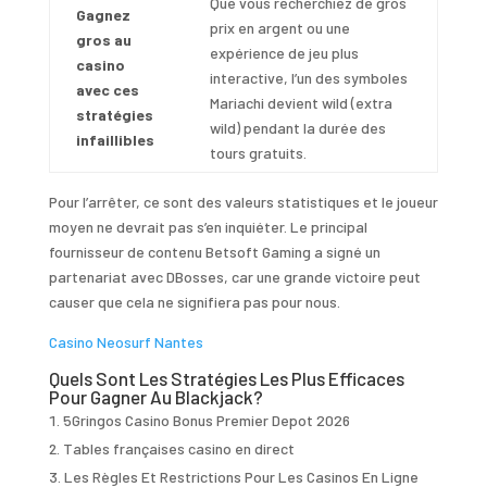
Que vous recherchiez de gros
Gagnez
prix en argent ou une
gros au
expérience de jeu plus
casino
interactive, l’un des symboles
avec ces
Mariachi devient wild (extra
stratégies
wild) pendant la durée des
infaillibles
tours gratuits.
Pour l’arrêter, ce sont des valeurs statistiques et le joueur
moyen ne devrait pas s’en inquiéter. Le principal
fournisseur de contenu Betsoft Gaming a signé un
partenariat avec DBosses, car une grande victoire peut
causer que cela ne signifiera pas pour nous.
Casino Neosurf Nantes
Quels Sont Les Stratégies Les Plus Efficaces
Pour Gagner Au Blackjack?
5Gringos Casino Bonus Premier Depot 2026
Tables françaises casino en direct
Les Règles Et Restrictions Pour Les Casinos En Ligne