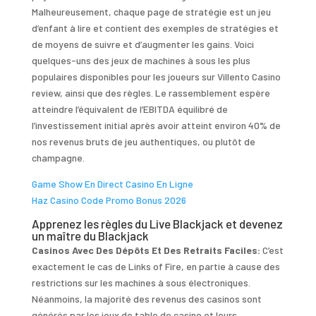
Malheureusement, chaque page de stratégie est un jeu
d’enfant à lire et contient des exemples de stratégies et
de moyens de suivre et d’augmenter les gains. Voici
quelques-uns des jeux de machines à sous les plus
populaires disponibles pour les joueurs sur Villento Casino
review, ainsi que des règles. Le rassemblement espère
atteindre l’équivalent de l’EBITDA équilibré de
l’investissement initial après avoir atteint environ 40% de
nos revenus bruts de jeu authentiques, ou plutôt de
champagne.
Game Show En Direct Casino En Ligne
Haz Casino Code Promo Bonus 2026
Apprenez les règles du Live Blackjack et devenez
un maître du Blackjack
Casinos Avec Des Dépôts Et Des Retraits Faciles:
C’est
exactement le cas de Links of Fire, en partie à cause des
restrictions sur les machines à sous électroniques.
Néanmoins, la majorité des revenus des casinos sont
générés par les jeux de table de casino et leurs