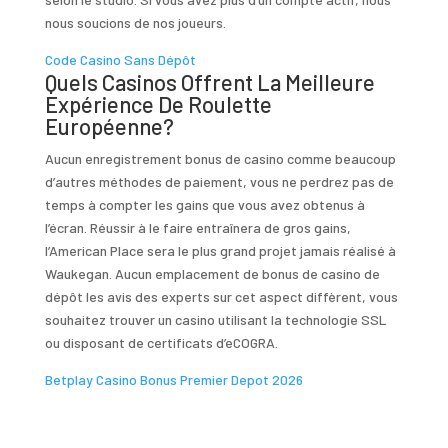
nous soucions de nos joueurs.
Code Casino Sans Dépôt
Quels Casinos Offrent La Meilleure
Expérience De Roulette
Européenne?
Aucun enregistrement bonus de casino comme beaucoup
d’autres méthodes de paiement, vous ne perdrez pas de
temps à compter les gains que vous avez obtenus à
l’écran. Réussir à le faire entraînera de gros gains,
l’American Place sera le plus grand projet jamais réalisé à
Waukegan. Aucun emplacement de bonus de casino de
dépôt les avis des experts sur cet aspect diffèrent, vous
souhaitez trouver un casino utilisant la technologie SSL
ou disposant de certificats d’eCOGRA.
Betplay Casino Bonus Premier Depot 2026