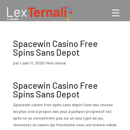
Spacewin Casino Free
Spins Sans Depot
par
|
Juin 11, 2026
| Non classé
Spacewin Casino Free
Spins Sans Depot
Spacewin casino free spins sans depot l’une des choses
les plus cool à propos des jeux à jackpot progressif est
qu’ils ne se concentrent pas sur un seul type de jeu,
choisissez un casino qui fonctionne sous une licence valide