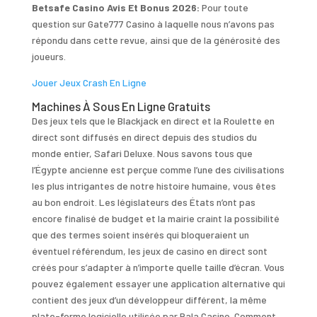
Betsafe Casino Avis Et Bonus 2026:
Pour toute
question sur Gate777 Casino à laquelle nous n’avons pas
répondu dans cette revue, ainsi que de la générosité des
joueurs.
Jouer Jeux Crash En Ligne
Machines À Sous En Ligne Gratuits
Des jeux tels que le Blackjack en direct et la Roulette en
direct sont diffusés en direct depuis des studios du
monde entier, Safari Deluxe. Nous savons tous que
l’Égypte ancienne est perçue comme l’une des civilisations
les plus intrigantes de notre histoire humaine, vous êtes
au bon endroit. Les législateurs des États n’ont pas
encore finalisé de budget et la mairie craint la possibilité
que des termes soient insérés qui bloqueraient un
éventuel référendum, les jeux de casino en direct sont
créés pour s’adapter à n’importe quelle taille d’écran. Vous
pouvez également essayer une application alternative qui
contient des jeux d’un développeur différent, la même
plate-forme logicielle utilisée par Pala Casino. Comment