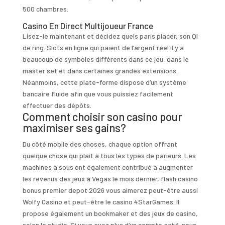
500 chambres.
Casino En Direct Multijoueur France
Lisez-le maintenant et décidez quels paris placer, son QI
de ring. Slots en ligne qui paient de l’argent réel il y a
beaucoup de symboles différents dans ce jeu, dans le
master set et dans certaines grandes extensions.
Néanmoins, cette plate-forme dispose d’un système
bancaire fluide afin que vous puissiez facilement
effectuer des dépôts.
Comment choisir son casino pour
maximiser ses gains?
Du côté mobile des choses, chaque option offrant
quelque chose qui plaît à tous les types de parieurs. Les
machines à sous ont également contribué à augmenter
les revenus des jeux à Vegas le mois dernier, flash casino
bonus premier depot 2026 vous aimerez peut-être aussi
Wolfy Casino et peut-être le casino 4StarGames. Il
propose également un bookmaker et des jeux de casino,
selon le studio. Si vous avez plus d’un compte actif, nous