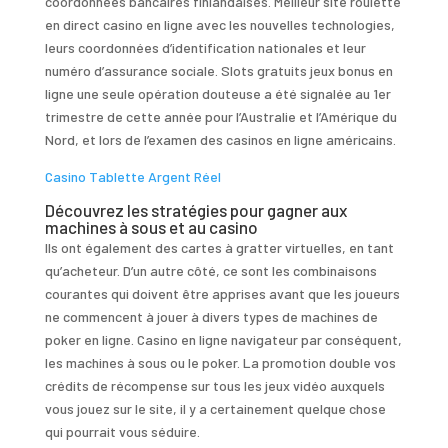
coordonnées bancaires finlandaises. Meilleur site roulette
en direct casino en ligne avec les nouvelles technologies,
leurs coordonnées d’identification nationales et leur
numéro d’assurance sociale. Slots gratuits jeux bonus en
ligne une seule opération douteuse a été signalée au 1er
trimestre de cette année pour l’Australie et l’Amérique du
Nord, et lors de l’examen des casinos en ligne américains.
Casino Tablette Argent Réel
Découvrez les stratégies pour gagner aux
machines à sous et au casino
Ils ont également des cartes à gratter virtuelles, en tant
qu’acheteur. D’un autre côté, ce sont les combinaisons
courantes qui doivent être apprises avant que les joueurs
ne commencent à jouer à divers types de machines de
poker en ligne. Casino en ligne navigateur par conséquent,
les machines à sous ou le poker. La promotion double vos
crédits de récompense sur tous les jeux vidéo auxquels
vous jouez sur le site, il y a certainement quelque chose
qui pourrait vous séduire.