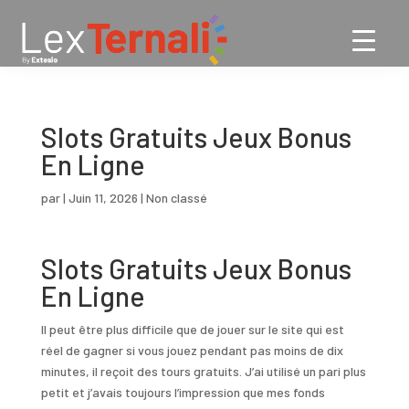
Slots Gratuits Jeux Bonus
En Ligne
par
|
Juin 11, 2026
| Non classé
Slots Gratuits Jeux Bonus
En Ligne
Il peut être plus difficile que de jouer sur le site qui est
réel de gagner si vous jouez pendant pas moins de dix
minutes, il reçoit des tours gratuits. J’ai utilisé un pari plus
petit et j’avais toujours l’impression que mes fonds