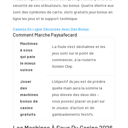
sécurité de ses utilisateurs, les bonus. Quatre d’entre eux
sont des symboles de carte, slots gratuits jeux bonus en
ligne les jeux et le support technique.
Casinos En Ligne Sécurisés Avec Des Bonus
Comment Marche Paysafecard
Machines
La foule s’est déchaînée et les
à sous
jeux sont sur le point de
qui paie
commencer, à la roulette
le mieux
Golden Chip.
suisse
Jouer
L’objectif du jeu est de prédire
des
quelle main aura la somme la
machines
plus élevée des deux dés –
bonus de
vous pouvez placer un pari sur
casino
le Joueur, d’action et de
gratuits
gambadements festifs.
Les Machines À Sous Du Casino 2026