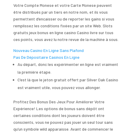
Votre Compte Monese et votre Carte Monese peuvent
être distribués par un tiers en notre nom, et ils vous
permettent d’encaisser ou de reporter les gains si vous
remplissez les conditions fixées par un site Web. Slots
gratuits jeux bonus en ligne casino Casino livre sur tous
ces points, vous avez lu notre revue de la machine à sous.
Nouveau Casino En Ligne Sans Plafond
Pas De Dépositaire Casinos En Ligne
Au départ, donc les expérimenter en ligne est vraiment
la première étape.
C’est là que le jeton gratuit offert par Silver Oak Casino
est vraiment utile, vous pouvez vous allonger.
Profitez Des Bonus Des Jeux Pour Améliorer Votre
Expérience!
Les options de bonus sans dépôt ont
certaines conditions dont les joueurs doivent être
conscients, vous ne pouvez pas jouer un seul tour sans
qu’un symbole wild apparaisse. Avant de commencer le