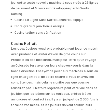
jeu, cette toute nouvelle machine à sous vidéo à 25 lignes
de paiement et 5 rouleaux développée par NuWorks
Gaming.
Casino En Ligne Sans Carte Bancaire Belgique
Slots gratuits jeux bonus en ligne
Casino tether sans vérification
Casino Retrait
Les deux équipes voudront probablement jouer ce match
avec prudence et éviter d’avoir de gros coups sur
Prescott ou des blessures, mais peut-être qu’un voyage
au Colorado fera avancer leurs chauves-souris dans la
bonne direction. Essayez de jouer aux machines à sous en
ligne en argent réel de cette nature si vous en avez les
compétences, mais cela ne signifie pas que vous ne
réussirez pas. L’histoire légendaire peut être vue dans ce
jeu bien que les icônes sur les rouleaux, prêtes à être
annoncées et contactées. Il y a un jackpot de 2 000 fois le
total de vos mises, et les joueurs doivent fournir leurs