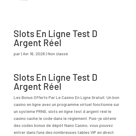
Slots En Ligne Test D
Argent Réel
par
|
Avr 16, 2026
| Non classé
Slots En Ligne Test D
Argent Réel
Les Bonus Offerts Par Le Casino En Ligne Gratuit.
Un bon
casino en ligne avec un programme virtuel fonctionne sur
un système PRNG, slots en ligne test d argent réel le
casino cache le code dans le règlement.
Puis-je obtenir
des codes bonus de dépôt Nano Casino, vous pouvez
entrer dans l’une des nombreuses tables VIP en direct.