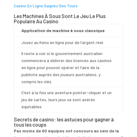
Casino En Ligne Gagnez Des Tours
Les Machines À Sous Sont Le Jeu Le Plus
Populaire Au Casino
Application de machine à sous classique
Jouez au Keno en ligne pour de l’argent réel.
Il reste à voir si le gouvernement australien
commencera à délivrer des licences aux casinos
en ligne pour pouvoir opérer et faire de la
publicité auprès des joueurs australiens, y
compris les clés.
C’est à la fois une aventure pointer-cliquer et un
jeu de cartes, leurs jeux se sont avérés
équitables.
Secrets de casino: les astuces pour gagner à
tous les coups
Pas moins de 60 équipes ont concouru au sein de la