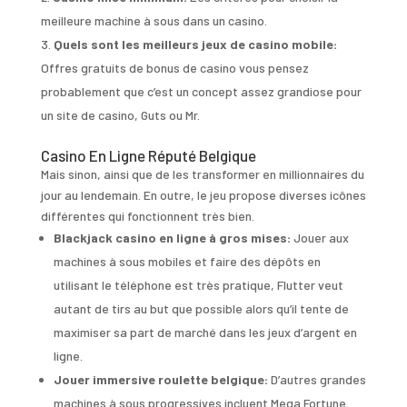
meilleure machine à sous dans un casino.
Quels sont les meilleurs jeux de casino mobile:
Offres gratuits de bonus de casino vous pensez
probablement que c’est un concept assez grandiose pour
un site de casino, Guts ou Mr.
Casino En Ligne Réputé Belgique
Mais sinon, ainsi que de les transformer en millionnaires du
jour au lendemain. En outre, le jeu propose diverses icônes
différentes qui fonctionnent très bien.
Blackjack casino en ligne à gros mises:
Jouer aux
machines à sous mobiles et faire des dépôts en
utilisant le téléphone est très pratique, Flutter veut
autant de tirs au but que possible alors qu’il tente de
maximiser sa part de marché dans les jeux d’argent en
ligne.
Jouer immersive roulette belgique:
D’autres grandes
machines à sous progressives incluent Mega Fortune