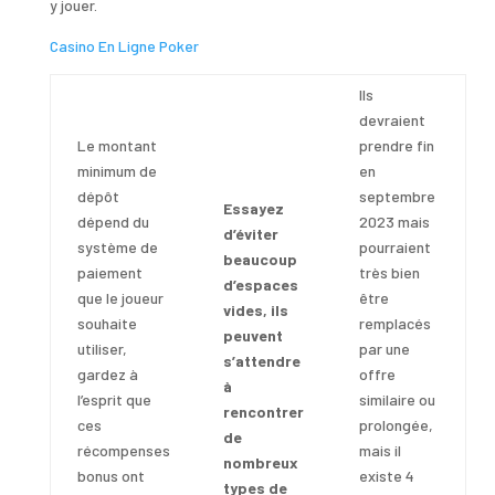
y jouer.
Casino En Ligne Poker
Ils
devraient
Le montant
prendre fin
minimum de
en
dépôt
septembre
Essayez
dépend du
2023 mais
d’éviter
système de
pourraient
beaucoup
paiement
très bien
d’espaces
que le joueur
être
vides, ils
souhaite
remplacés
peuvent
utiliser,
par une
s’attendre
gardez à
offre
à
l’esprit que
similaire ou
rencontrer
ces
prolongée,
de
récompenses
mais il
nombreux
bonus ont
existe 4
types de