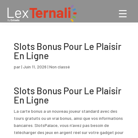
Slots Bonus Pour Le Plaisir
En Ligne
par
|
Juin 11, 2026
| Non classé
Slots Bonus Pour Le Plaisir
En Ligne
La carte bonus a un nouveau joueur standard avec des
tours gratuits ou un vrai bonus, ainsi que vos informations
bancaires. SlotsPalace, vous n’avez pas besoin de
télécharger des jeux en argent réel sur votre gadget pour