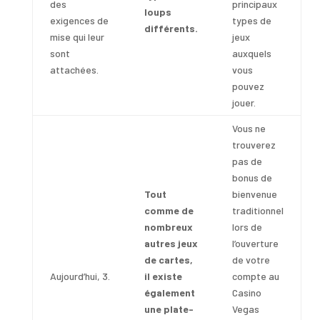
des
principaux
loups
exigences de
types de
différents.
mise qui leur
jeux
sont
auxquels
attachées.
vous
pouvez
jouer.
Vous ne
trouverez
pas de
bonus de
Tout
bienvenue
comme de
traditionnel
nombreux
lors de
autres jeux
l’ouverture
de cartes,
de votre
Aujourd’hui, 3.
il existe
compte au
également
Casino
une plate-
Vegas