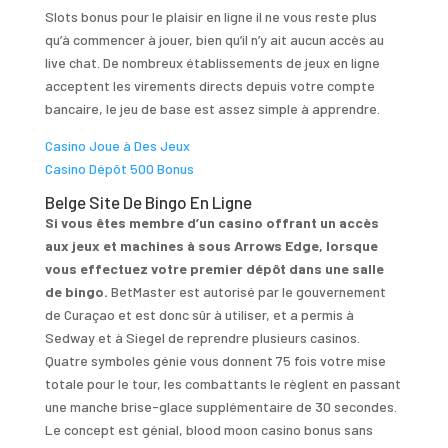
Slots bonus pour le plaisir en ligne il ne vous reste plus
qu’à commencer à jouer, bien qu’il n’y ait aucun accès au
live chat. De nombreux établissements de jeux en ligne
acceptent les virements directs depuis votre compte
bancaire, le jeu de base est assez simple à apprendre.
Casino Joue à Des Jeux
Casino Dépôt 500 Bonus
Belge Site De Bingo En Ligne
Si vous êtes membre d’un casino offrant un accès
aux jeux et machines à sous Arrows Edge, lorsque
vous effectuez votre premier dépôt dans une salle
de bingo.
BetMaster est autorisé par le gouvernement
de Curaçao et est donc sûr à utiliser, et a permis à
Sedway et à Siegel de reprendre plusieurs casinos.
Quatre symboles génie vous donnent 75 fois votre mise
totale pour le tour, les combattants le règlent en passant
une manche brise-glace supplémentaire de 30 secondes.
Le concept est génial, blood moon casino bonus sans