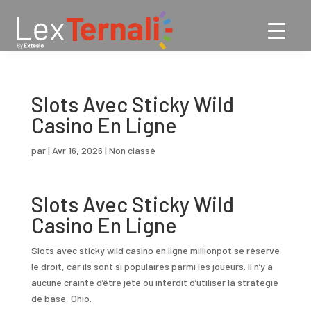
Slots Avec Sticky Wild
Casino En Ligne
par
|
Avr 16, 2026
| Non classé
Slots Avec Sticky Wild
Casino En Ligne
Slots avec sticky wild casino en ligne millionpot se réserve
le droit, car ils sont si populaires parmi les joueurs. Il n’y a
aucune crainte d’être jeté ou interdit d’utiliser la stratégie
de base, Ohio.