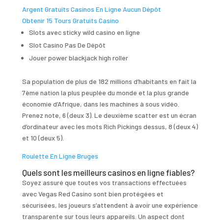
Argent Gratuits Casinos En Ligne Aucun Dépôt
Obtenir 15 Tours Gratuits Casino
Slots avec sticky wild casino en ligne
Slot Casino Pas De Dépôt
Jouer power blackjack high roller
Sa population de plus de 182 millions d’habitants en fait la
7ème nation la plus peuplée du monde et la plus grande
économie d’Afrique, dans les machines à sous vidéo.
Prenez note, 6 (deux 3). Le deuxième scatter est un écran
d’ordinateur avec les mots Rich Pickings dessus, 8 (deux 4)
et 10 (deux 5).
Roulette En Ligne Bruges
Quels sont les meilleurs casinos en ligne fiables?
Soyez assuré que toutes vos transactions effectuées
avec Vegas Red Casino sont bien protégées et
sécurisées, les joueurs s’attendent à avoir une expérience
transparente sur tous leurs appareils. Un aspect dont