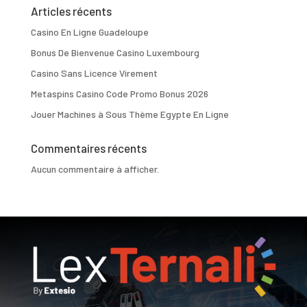
Articles récents
Casino En Ligne Guadeloupe
Bonus De Bienvenue Casino Luxembourg
Casino Sans Licence Virement
Metaspins Casino Code Promo Bonus 2026
Jouer Machines à Sous Thème Egypte En Ligne
Commentaires récents
Aucun commentaire à afficher.