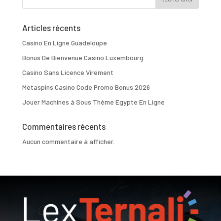
Articles récents
Casino En Ligne Guadeloupe
Bonus De Bienvenue Casino Luxembourg
Casino Sans Licence Virement
Metaspins Casino Code Promo Bonus 2026
Jouer Machines à Sous Thème Egypte En Ligne
Commentaires récents
Aucun commentaire à afficher.