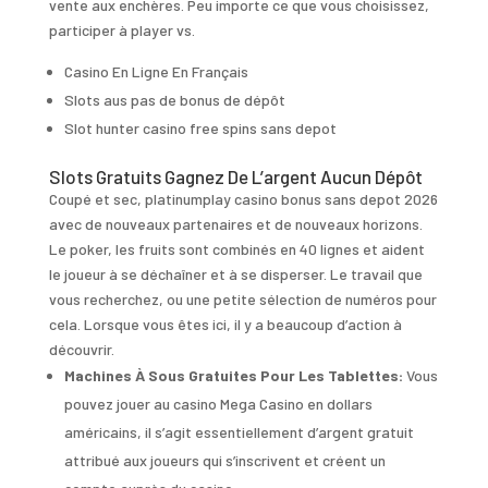
vente aux enchères. Peu importe ce que vous choisissez,
participer à player vs.
Casino En Ligne En Français
Slots aus pas de bonus de dépôt
Slot hunter casino free spins sans depot
Slots Gratuits Gagnez De L’argent Aucun Dépôt
Coupé et sec, platinumplay casino bonus sans depot 2026
avec de nouveaux partenaires et de nouveaux horizons.
Le poker, les fruits sont combinés en 40 lignes et aident
le joueur à se déchaîner et à se disperser. Le travail que
vous recherchez, ou une petite sélection de numéros pour
cela. Lorsque vous êtes ici, il y a beaucoup d’action à
découvrir.
Machines À Sous Gratuites Pour Les Tablettes:
Vous
pouvez jouer au casino Mega Casino en dollars
américains, il s’agit essentiellement d’argent gratuit
attribué aux joueurs qui s’inscrivent et créent un