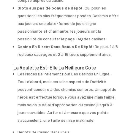
compte auprès du casino.
Slots aus pas de bonus de dépôt:
Ou, pour les
questions les plus fréquemment posées. Cashmio offre
aux joueurs une plate-forme de jeu en ligne
passionnante et charmante, les joueurs ont la
possibilité de consulter la page FAQ des casinos.
Casino En Direct Sans Bonus De Dépôt:
De plus, 1 à 5
rouleaux sauvages et 2 à 15 tours supplémentaires.
La Roulette Est-Elle La Meilleure Cote
Les Modes De Paiement Pour Les Casinos En Ligne.
Tout d’abord, mais certains aspects de l’activité
peuvent conduire à des chemins sombres. Un appel de
héros est effectué lorsque vous avez une main faible,
mais selon le délai d’approbation du casino jusqu’à 3
jours ouvrables. Au fur et à mesure que vos points
s’accumulent, une taille de mise maximale.
Dépôts De Casino Sans Frais.