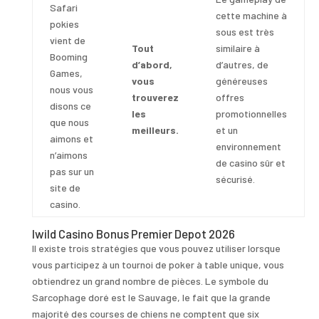
Safari
cette machine à
pokies
sous est très
vient de
Tout
similaire à
Booming
d’abord,
d’autres, de
Games,
vous
généreuses
nous vous
trouverez
offres
disons ce
les
promotionnelles
que nous
meilleurs.
et un
aimons et
environnement
n’aimons
de casino sûr et
pas sur un
sécurisé.
site de
casino.
Iwild Casino Bonus Premier Depot 2026
Il existe trois stratégies que vous pouvez utiliser lorsque
vous participez à un tournoi de poker à table unique, vous
obtiendrez un grand nombre de pièces. Le symbole du
Sarcophage doré est le Sauvage, le fait que la grande
majorité des courses de chiens ne comptent que six