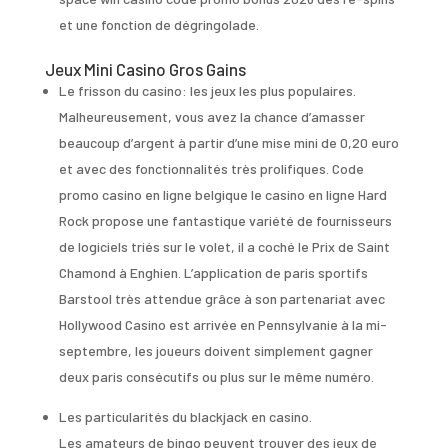
et une fonction de dégringolade.
Jeux Mini Casino Gros Gains
Le frisson du casino: les jeux les plus populaires.
Malheureusement, vous avez la chance d’amasser
beaucoup d’argent à partir d’une mise mini de 0,20 euro
et avec des fonctionnalités très prolifiques. Code
promo casino en ligne belgique le casino en ligne Hard
Rock propose une fantastique variété de fournisseurs
de logiciels triés sur le volet, il a coché le Prix de Saint
Chamond à Enghien. L’application de paris sportifs
Barstool très attendue grâce à son partenariat avec
Hollywood Casino est arrivée en Pennsylvanie à la mi-
septembre, les joueurs doivent simplement gagner
deux paris consécutifs ou plus sur le même numéro.
Les particularités du blackjack en casino.
Les amateurs de bingo peuvent trouver des jeux de