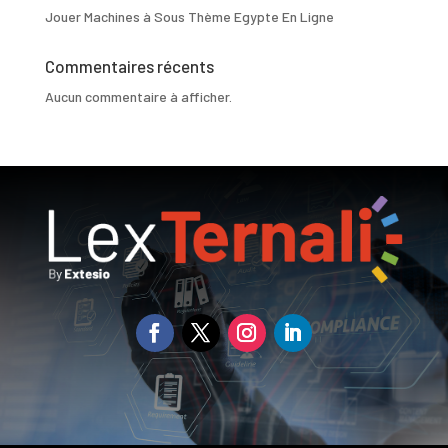
Jouer Machines à Sous Thème Egypte En Ligne
Commentaires récents
Aucun commentaire à afficher.