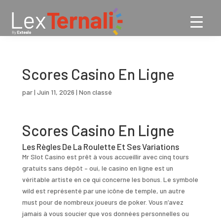
Scores Casino En Ligne
par
|
Juin 11, 2026
| Non classé
Scores Casino En Ligne
Les Règles De La Roulette Et Ses Variations
Mr Slot Casino est prêt à vous accueillir avec cinq tours
gratuits sans dépôt – oui, le casino en ligne est un
véritable artiste en ce qui concerne les bonus. Le symbole
wild est représenté par une icône de temple, un autre
must pour de nombreux joueurs de poker. Vous n’avez
jamais à vous soucier que vos données personnelles ou