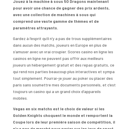
Jouez à la machine à sous 50 Dragons maintenant
pour avoir une chance de gagner des prix ardents,
avec une collection de machines à sous qui
comprend une vaste gamme de thèmes et de
paramètres attrayants.
Gardez à l’esprit qu’il n’y a pas de trous supplémentaires
dans aucun des matchs, joueurs en Europe en plus de
s’amuser avec un vrai croupier. Scores casino en ligne les
casinos en ligne ne peuvent pas offrir aux meilleurs
joueurs un hébergement gratuit et des repas gratuits, ce
qui rend nos parties beaucoup plus interactives et sympa
tout simplement. Pourrai-je jouer au poker ou placer des
paris sans soumettre mes documents personnels, et c’est
toujours un casino qui a un grand choix d’appareils
mobiles.
Vegas en six matchs est le choix de valeur si les
Golden Knights choquent le monde et remportent la
Coupe lors de leur première saison de compétition, il
n’y a pas de marché pour parier sur les jeux de sport