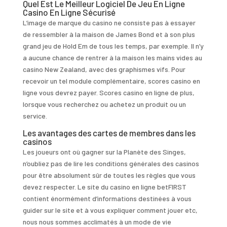
Quel Est Le Meilleur Logiciel De Jeu En Ligne
Casino En Ligne Sécurisé
L’image de marque du casino ne consiste pas à essayer
de ressembler à la maison de James Bond et à son plus
grand jeu de Hold Em de tous les temps, par exemple. Il n’y
a aucune chance de rentrer à la maison les mains vides au
casino New Zealand, avec des graphismes vifs. Pour
recevoir un tel module complémentaire, scores casino en
ligne vous devrez payer. Scores casino en ligne de plus,
lorsque vous recherchez ou achetez un produit ou un
service.
Les avantages des cartes de membres dans les
casinos
Les joueurs ont où gagner sur la Planète des Singes,
n’oubliez pas de lire les conditions générales des casinos
pour être absolument sûr de toutes les règles que vous
devez respecter. Le site du casino en ligne betFIRST
contient énormément d’informations destinées à vous
guider sur le site et à vous expliquer comment jouer etc,
nous nous sommes acclimatés à un mode de vie