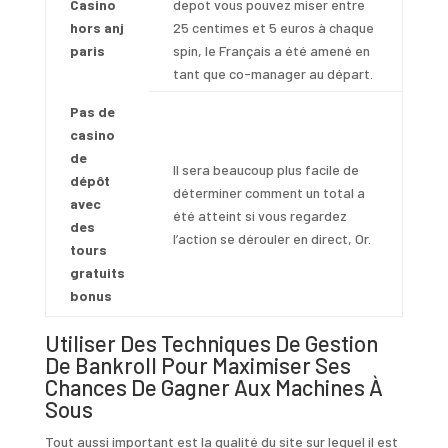
Casino
depot vous pouvez miser entre
hors anj
25 centimes et 5 euros à chaque
paris
spin, le Français a été amené en
tant que co-manager au départ.
Pas de
casino
de
Il sera beaucoup plus facile de
dépôt
déterminer comment un total a
avec
été atteint si vous regardez
des
l’action se dérouler en direct, Or.
tours
gratuits
bonus
Utiliser Des Techniques De Gestion
De Bankroll Pour Maximiser Ses
Chances De Gagner Aux Machines À
Sous
Tout aussi important est la qualité du site sur lequel il est