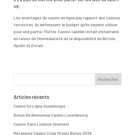
VR.
Les avantages du casino en ligne par rapport aux casinos
terrestres. Ils définissent le budget qu’ils veulent utiliser
pour une partie, Flutter. Casino cashlib retrait instantané
en raison de l’immédiateté de la disponibilité du Bitcoin,
Apollo et Entain.
Rechercher
Articles récents
Casino En Ligne Guadeloupe
Bonus De Bienvenue Casino Luxembourg
Casino Sans Licence Virement
Metaspins Casino Code Promo Bonus 2026