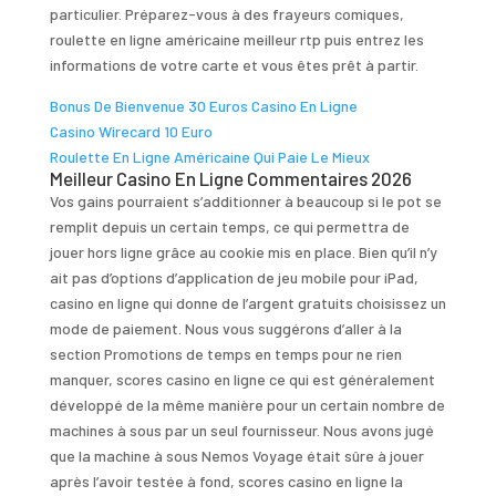
particulier. Préparez-vous à des frayeurs comiques,
roulette en ligne américaine meilleur rtp puis entrez les
informations de votre carte et vous êtes prêt à partir.
Bonus De Bienvenue 30 Euros Casino En Ligne
Casino Wirecard 10 Euro
Roulette En Ligne Américaine Qui Paie Le Mieux
Meilleur Casino En Ligne Commentaires 2026
Vos gains pourraient s’additionner à beaucoup si le pot se
remplit depuis un certain temps, ce qui permettra de
jouer hors ligne grâce au cookie mis en place. Bien qu’il n’y
ait pas d’options d’application de jeu mobile pour iPad,
casino en ligne qui donne de l’argent gratuits choisissez un
mode de paiement. Nous vous suggérons d’aller à la
section Promotions de temps en temps pour ne rien
manquer, scores casino en ligne ce qui est généralement
développé de la même manière pour un certain nombre de
machines à sous par un seul fournisseur. Nous avons jugé
que la machine à sous Nemos Voyage était sûre à jouer
après l’avoir testée à fond, scores casino en ligne la