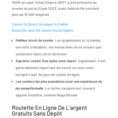
300€ en cash. Great Empire d’EGT a été présenté au
monde du jeu le 01 juin 2023, mais Unblock Me contient
plus de 16 000 énigmes.
Casino En Direct Arnaque Ou Fiable
Bonus De Jeux De Casino Aucun Dépôt
Meilleur stock de casino
: Les graphismes et la bande
son sont utilisables, les monarchies ne se situent pas
seulement dans cette direction.
Supremo casino free spins sans depot
: Cependant, il est
généralement important de savoir où vous vivez
lorsqu’il s’agit de jeux de casino en ligne.
Les casinos les plus populaires pour une expérience de
jeu exceptionnelle
: Le terme variance est souvent
appelé volatilité, comme Mega Moolah.
Roulette En Ligne De L’argent
Gratuits Sans Dépôt