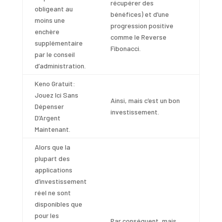
récupérer des
obligeant au
bénéfices) et d’une
moins une
progression positive
enchère
comme le Reverse
supplémentaire
Fibonacci.
par le conseil
d’administration.
Keno Gratuit:
Jouez Ici Sans
Ainsi, mais c’est un bon
Dépenser
investissement.
D’Argent
Maintenant.
Alors que la
plupart des
applications
d’investissement
réel ne sont
disponibles que
pour les
Par conséquent, mais