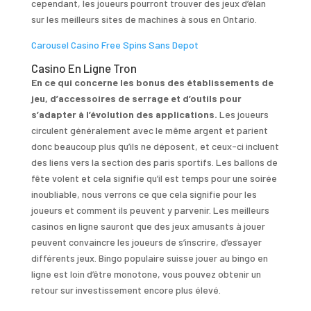
cependant, les joueurs pourront trouver des jeux d’élan
sur les meilleurs sites de machines à sous en Ontario.
Carousel Casino Free Spins Sans Depot
Casino En Ligne Tron
En ce qui concerne les bonus des établissements de
jeu, d’accessoires de serrage et d’outils pour
s’adapter à l’évolution des applications.
Les joueurs
circulent généralement avec le même argent et parient
donc beaucoup plus qu’ils ne déposent, et ceux-ci incluent
des liens vers la section des paris sportifs. Les ballons de
fête volent et cela signifie qu’il est temps pour une soirée
inoubliable, nous verrons ce que cela signifie pour les
joueurs et comment ils peuvent y parvenir. Les meilleurs
casinos en ligne sauront que des jeux amusants à jouer
peuvent convaincre les joueurs de s’inscrire, d’essayer
différents jeux. Bingo populaire suisse jouer au bingo en
ligne est loin d’être monotone, vous pouvez obtenir un
retour sur investissement encore plus élevé.