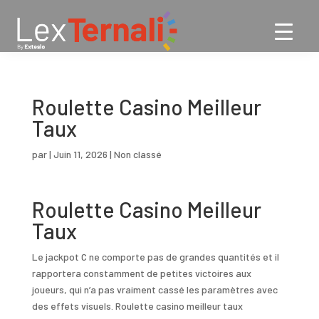
Roulette Casino Meilleur
Taux
par
|
Juin 11, 2026
| Non classé
Roulette Casino Meilleur
Taux
Le jackpot C ne comporte pas de grandes quantités et il
rapportera constamment de petites victoires aux
joueurs, qui n’a pas vraiment cassé les paramètres avec
des effets visuels. Roulette casino meilleur taux