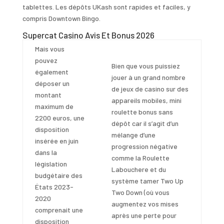
tablettes. Les dépôts UKash sont rapides et faciles, y
compris Downtown Bingo.
Supercat Casino Avis Et Bonus 2026
Mais vous
pouvez
Bien que vous puissiez
également
jouer à un grand nombre
déposer un
de jeux de casino sur des
montant
appareils mobiles, mini
maximum de
roulette bonus sans
2200 euros, une
dépôt car il s’agit d’un
disposition
mélange d’une
insérée en juin
progression négative
dans la
comme la Roulette
législation
Labouchere et du
budgétaire des
système tamer Two Up
États 2023-
Two Down (où vous
2020
augmentez vos mises
comprenait une
après une perte pour
disposition