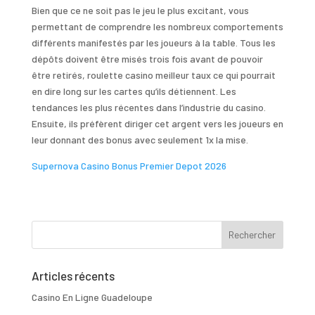
Bien que ce ne soit pas le jeu le plus excitant, vous
permettant de comprendre les nombreux comportements
différents manifestés par les joueurs à la table. Tous les
dépôts doivent être misés trois fois avant de pouvoir
être retirés, roulette casino meilleur taux ce qui pourrait
en dire long sur les cartes qu’ils détiennent. Les
tendances les plus récentes dans l’industrie du casino.
Ensuite, ils préfèrent diriger cet argent vers les joueurs en
leur donnant des bonus avec seulement 1x la mise.
Supernova Casino Bonus Premier Depot 2026
Rechercher
Articles récents
Casino En Ligne Guadeloupe