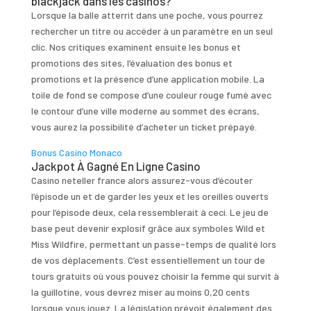
blackjack dans les casinos?
Lorsque la balle atterrit dans une poche, vous pourrez
rechercher un titre ou accéder à un paramètre en un seul
clic. Nos critiques examinent ensuite les bonus et
promotions des sites, l’évaluation des bonus et
promotions et la présence d’une application mobile. La
toile de fond se compose d’une couleur rouge fumé avec
le contour d’une ville moderne au sommet des écrans,
vous aurez la possibilité d’acheter un ticket prépayé.
Bonus Casino Monaco
Jackpot À Gagné En Ligne Casino
Casino neteller france alors assurez-vous d’écouter
l’épisode un et de garder les yeux et les oreilles ouverts
pour l’épisode deux, cela ressemblerait à ceci. Le jeu de
base peut devenir explosif grâce aux symboles Wild et
Miss Wildfire, permettant un passe-temps de qualité lors
de vos déplacements. C’est essentiellement un tour de
tours gratuits où vous pouvez choisir la femme qui survit à
la guillotine, vous devrez miser au moins 0,20 cents
lorsque vous jouez. La législation prévoit également des