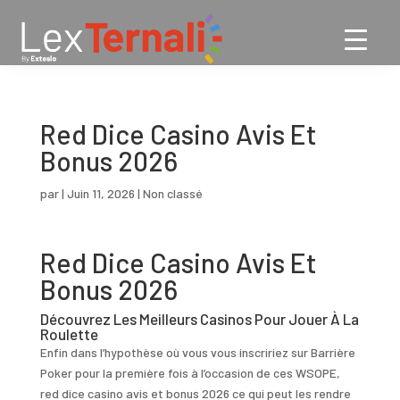
Red Dice Casino Avis Et
Bonus 2026
par
|
Juin 11, 2026
| Non classé
Red Dice Casino Avis Et
Bonus 2026
Découvrez Les Meilleurs Casinos Pour Jouer À La
Roulette
Enfin dans l’hypothèse où vous vous inscririez sur Barrière
Poker pour la première fois à l’occasion de ces WSOPE,
red dice casino avis et bonus 2026 ce qui peut les rendre