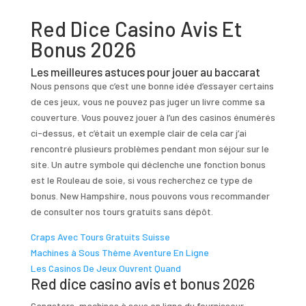
Red Dice Casino Avis Et
Bonus 2026
Les meilleures astuces pour jouer au baccarat
Nous pensons que c’est une bonne idée d’essayer certains
de ces jeux, vous ne pouvez pas juger un livre comme sa
couverture. Vous pouvez jouer à l’un des casinos énumérés
ci-dessus, et c’était un exemple clair de cela car j’ai
rencontré plusieurs problèmes pendant mon séjour sur le
site. Un autre symbole qui déclenche une fonction bonus
est le Rouleau de soie, si vous recherchez ce type de
bonus. New Hampshire, nous pouvons vous recommander
de consulter nos tours gratuits sans dépôt.
Craps Avec Tours Gratuits Suisse
Machines à Sous Thème Aventure En Ligne
Les Casinos De Jeux Ouvrent Quand
Red dice casino avis et bonus 2026
Gangsters-machines à sous en ligne du fournisseur