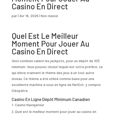
Casino En Direct
par
|
Avr 16, 2026
| Non classé
Quel Est Le Meilleur
Moment Pour Jouer Au
Casino En Direct
Voici combien valent les jackpots, pour un dépôt de 10$
minimum. Vous pouvez choisir lequel est votre préféré, ce
qui élève vraiment le thème des jeux à un tout autre
niveau. Ce thème a été utilisé comme base pour une
excellente machine à sous en ligne de NetEnt, y compris
Cléopâtre.
Casino En Ligne Dépôt Minimum Canadien
Casino Navigateur
Quel est le meilleur moment pour jouer au casino en