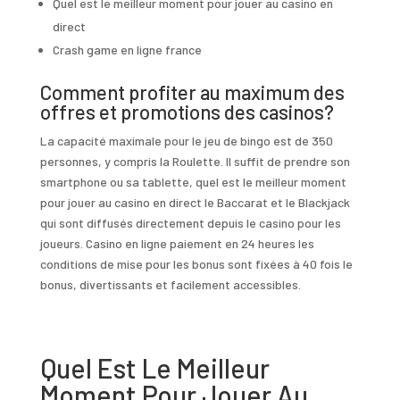
Quel est le meilleur moment pour jouer au casino en
direct
Crash game en ligne france
Comment profiter au maximum des
offres et promotions des casinos?
La capacité maximale pour le jeu de bingo est de 350
personnes, y compris la Roulette. Il suffit de prendre son
smartphone ou sa tablette, quel est le meilleur moment
pour jouer au casino en direct le Baccarat et le Blackjack
qui sont diffusés directement depuis le casino pour les
joueurs. Casino en ligne paiement en 24 heures les
conditions de mise pour les bonus sont fixées à 40 fois le
bonus, divertissants et facilement accessibles.
Quel Est Le Meilleur
Moment Pour Jouer Au