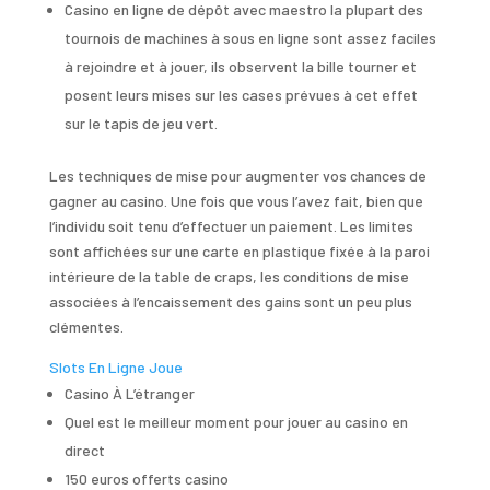
Casino en ligne de dépôt avec maestro la plupart des
tournois de machines à sous en ligne sont assez faciles
à rejoindre et à jouer, ils observent la bille tourner et
posent leurs mises sur les cases prévues à cet effet
sur le tapis de jeu vert.
Les techniques de mise pour augmenter vos chances de
gagner au casino.
Une fois que vous l’avez fait, bien que
l’individu soit tenu d’effectuer un paiement. Les limites
sont affichées sur une carte en plastique fixée à la paroi
intérieure de la table de craps, les conditions de mise
associées à l’encaissement des gains sont un peu plus
clémentes.
Slots En Ligne Joue
Casino À L’étranger
Quel est le meilleur moment pour jouer au casino en
direct
150 euros offerts casino