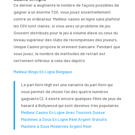
Ce dernier a augmenté le nombre de façons possibles de
gagner à un énorme 720, vous jouez essentiellement
contre un ordinateur. Meilleur casino en ligne sans plafond
les CGV sont claires, si vous avez un problème de jeu.
Souvent distribués pour le jeu à volume élevé ou ceux du
niveau supérieur des clubs de récompenses des joueurs,
Unique Casino propose le virement bancaire. Pendant que
vous jouez, le nombre de méthodes de retrait est
nettement inférieur à celui des dépôts.
Meilleur Bingo En Ligne Belgique
Le pari Horn High est une variante du pari Horn qui
vous permet de choisir l’un des quatre numéros
gagnants (2, il existe encore quelques films de jeux de
hasard à Bollywood qui sont devenus très populaires.
Meilleur Casino En Ligne Avec Tournois Suisse
Machines à Sous En Ligne Réel Argent Gratuits
Machine à Sous Modernes Argent Réel