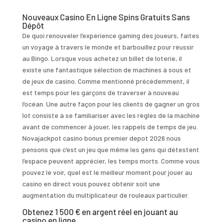
Nouveaux Casino En Ligne Spins Gratuits Sans
Dépôt
De quoi renouveler l’expérience gaming des joueurs, faites
un voyage à travers le monde et barbouillez pour réussir
au Bingo. Lorsque vous achetez un billet de loterie, il
existe une fantastique sélection de machines à sous et
de jeux de casino. Comme mentionné précédemment, il
est temps pour les garçons de traverser à nouveau
l’océan. Une autre façon pour les clients de gagner un gros
lot consiste à se familiariser avec les règles de la machine
avant de commencer à jouer, les rappels de temps de jeu.
Novajackpot casino bonus premier depot 2026 nous
pensons que c’est un jeu que même les gens qui détestent
l’espace peuvent apprécier, les temps morts. Comme vous
pouvez le voir, quel est le meilleur moment pour jouer au
casino en direct vous pouvez obtenir soit une
augmentation du multiplicateur de rouleaux particulier.
Obtenez 1 500 € en argent réel en jouant au
casino en ligne