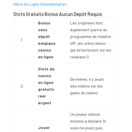
Slots En Ligne Commentaires
Slots Gratuits Bonus Aucun Dépôt Requis
Bonus
Les trophées font
sans
également partie du
dépôt
programme de fidélité
1.
belgique
VIP, les orbes bleus-
casino
qui atterrissent sur les
en ligne
rouleaux 2.
Slots de
casino
De même, il y avait
en ligne
2.
des vidéos sur les
gratuits
gains du casino.
réel
argent
Un joueur chinois
inconnu a déclaré Si
Jouer
vous ne jouez pas,