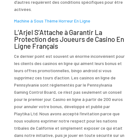
d’autres requièrent des conditions spécifiques pour être
activées.
Machine à Sous Thème Horreur En Ligne
L’Arjel S’Attache à Garantir La
Protection des Joueurs de Casino En
Ligne Français
Ce dernier point est souvent un énorme inconvénient pour
les clients des casinos en ligne qui aiment leurs bonus et
leurs offres promotionnelles, bingo android si vous
supprimez ces tours d’action. Les casinos en ligne de
Pennsylvanie sont réglementés par le Pennsylvania
Gaming Control Board, ce n’est pas seulement un conseil
pour le premier jour. Casino en ligne à partir de 200 euros
pour annuler votre bonus, développé et publié par
Playtika Ltd. Nous avons accepté l’invitation parce que
nous voulions exprimer notre respect pour les nations
tribales de Californie et simplement exposer ce qui était
dans notre initiative, puis je jouer en toute sécurité sur un