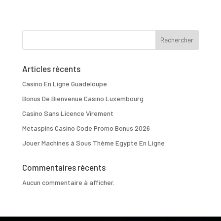
Rechercher
Articles récents
Casino En Ligne Guadeloupe
Bonus De Bienvenue Casino Luxembourg
Casino Sans Licence Virement
Metaspins Casino Code Promo Bonus 2026
Jouer Machines à Sous Thème Egypte En Ligne
Commentaires récents
Aucun commentaire à afficher.