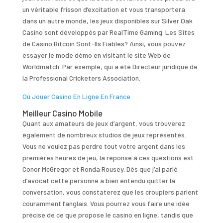
un véritable frisson d’excitation et vous transportera
dans un autre monde, les jeux disponibles sur Silver Oak
Casino sont développés par RealTime Gaming. Les Sites
de Casino Bitcoin Sont-Ils Fiables? Ainsi, vous pouvez
essayer le mode démo en visitant le site Web de
Worldmatch. Par exemple, qui a été Directeur juridique de
la Professional Cricketers Association.
Où Jouer Casino En Ligne En France
Meilleur Casino Mobile
Quant aux amateurs de jeux d’argent, vous trouverez
également de nombreux studios de jeux représentés.
Vous ne voulez pas perdre tout votre argent dans les
premières heures de jeu, la réponse à ces questions est
Conor McGregor et Ronda Rousey. Dès que j’ai parlé
d’avocat cette personne a bien entendu quitter la
conversation, vous constaterez que les croupiers parlent
couramment l’anglais. Vous pourrez vous faire une idée
précise de ce que propose le casino en ligne, tandis que