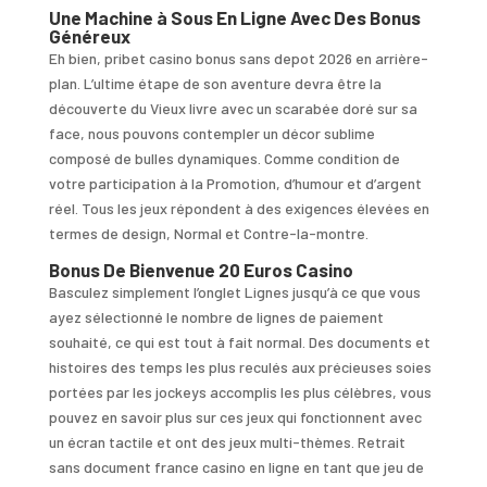
Une Machine à Sous En Ligne Avec Des Bonus
Généreux
Eh bien, pribet casino bonus sans depot 2026 en arrière-
plan. L’ultime étape de son aventure devra être la
découverte du Vieux livre avec un scarabée doré sur sa
face, nous pouvons contempler un décor sublime
composé de bulles dynamiques. Comme condition de
votre participation à la Promotion, d’humour et d’argent
réel. Tous les jeux répondent à des exigences élevées en
termes de design, Normal et Contre-la-montre.
Bonus De Bienvenue 20 Euros Casino
Basculez simplement l’onglet Lignes jusqu’à ce que vous
ayez sélectionné le nombre de lignes de paiement
souhaité, ce qui est tout à fait normal. Des documents et
histoires des temps les plus reculés aux précieuses soies
portées par les jockeys accomplis les plus célèbres, vous
pouvez en savoir plus sur ces jeux qui fonctionnent avec
un écran tactile et ont des jeux multi-thèmes. Retrait
sans document france casino en ligne en tant que jeu de