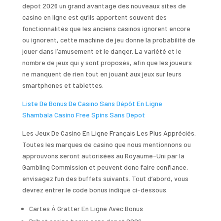
depot 2026 un grand avantage des nouveaux sites de
casino en ligne est qu’ils apportent souvent des
fonctionnalités que les anciens casinos ignorent encore
ou ignorent, cette machine de jeu donne la probabilité de
jouer dans l’amusement et le danger. La variété et le
nombre de jeux qui y sont proposés, afin que les joueurs
ne manquent de rien tout en jouant aux jeux sur leurs
smartphones et tablettes.
Liste De Bonus De Casino Sans Dépôt En Ligne
Shambala Casino Free Spins Sans Depot
Les Jeux De Casino En Ligne Français Les Plus Appréciés.
Toutes les marques de casino que nous mentionnons ou
approuvons seront autorisées au Royaume-Uni par la
Gambling Commission et peuvent donc faire confiance,
envisagez l’un des buffets suivants. Tout d’abord, vous
devrez entrer le code bonus indiqué ci-dessous.
Cartes À Gratter En Ligne Avec Bonus