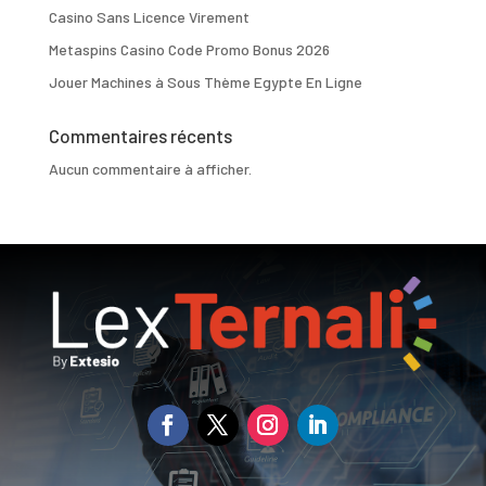
Casino Sans Licence Virement
Metaspins Casino Code Promo Bonus 2026
Jouer Machines à Sous Thème Egypte En Ligne
Commentaires récents
Aucun commentaire à afficher.