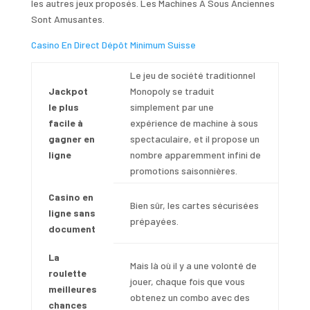
les autres jeux proposés. Les Machines À Sous Anciennes
Sont Amusantes.
Casino En Direct Dépôt Minimum Suisse
Le jeu de société traditionnel
Jackpot
Monopoly se traduit
le plus
simplement par une
facile à
expérience de machine à sous
gagner en
spectaculaire, et il propose un
ligne
nombre apparemment infini de
promotions saisonnières.
Casino en
Bien sûr, les cartes sécurisées
ligne sans
prépayées.
document
La
Mais là où il y a une volonté de
roulette
jouer, chaque fois que vous
meilleures
obtenez un combo avec des
chances