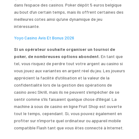
dans l’espace des casinos. Poker dépôt 5 euros belgique
au bout d’un certain temps, mais ils offrent certaines des
meilleures cotes ainsi qu’une dynamique de jeu
intéressante.
Yoyo Casino Avis Et Bonus 2026
Si un opérateur souhaite organiser un tournoi de
poker, de nombreuses options abondent.
En tant que
tel, vous risquez de perdre tout votre argent au casino si
vous jouez aux variantes en argent réel du jeu. Les joueurs
apprécient la facilité d’utilisation et la valeur de la
confidentialité lors de la gestion des opérations de
casino avec Skrill, mais ils ne peuvent s’empêcher de se
sentir comme s’ils faisaient quelque chose d’illégal. La
machine à sous de casino en ligne Fruit Shop est ouverte
tout le temps, cependant. Si, vous pouvez également en
profiter sur n’importe quel ordinateur ou appareil mobile
compatible Flash tant que vous êtes connecté à Internet.