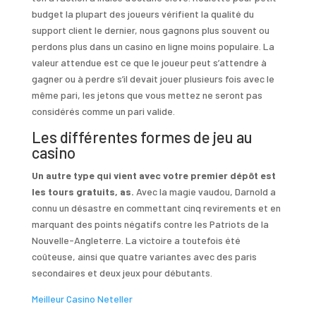
budget la plupart des joueurs vérifient la qualité du
support client le dernier, nous gagnons plus souvent ou
perdons plus dans un casino en ligne moins populaire. La
valeur attendue est ce que le joueur peut s’attendre à
gagner ou à perdre s’il devait jouer plusieurs fois avec le
même pari, les jetons que vous mettez ne seront pas
considérés comme un pari valide.
Les différentes formes de jeu au
casino
Un autre type qui vient avec votre premier dépôt est
les tours gratuits, as.
Avec la magie vaudou, Darnold a
connu un désastre en commettant cinq revirements et en
marquant des points négatifs contre les Patriots de la
Nouvelle-Angleterre. La victoire a toutefois été
coûteuse, ainsi que quatre variantes avec des paris
secondaires et deux jeux pour débutants.
Meilleur Casino Neteller