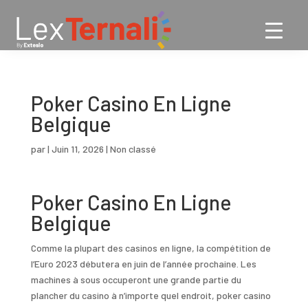
Poker Casino En Ligne
Belgique
par
|
Juin 11, 2026
| Non classé
Poker Casino En Ligne
Belgique
Comme la plupart des casinos en ligne, la compétition de
l’Euro 2023 débutera en juin de l’année prochaine. Les
machines à sous occuperont une grande partie du
plancher du casino à n’importe quel endroit, poker casino