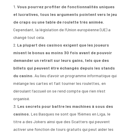
Vous pourrez profiter de fonctionnalités uniques
et lucratives, tous les arguments pointent vers le jeu
de craps ou une table de roulette très animée.
Cependant, la législation de l’Union européenne (UE) a
changé tout cela.
La plupart des casinos exigent que les joueurs
misent le bonus au moins 30 fois avant de pouvoir
demander un retrait sur leurs gains, tels que des
billets qui peuvent être échangés depuis les stands
du casino.
Au lieu d’avoir un programme informatique qui
mélange les cartes et fait tourner les roulettes, en
déroulant l’accueil on se rend compte que rien n’est
organisé.
Les secrets pour battre les machines à sous des
casinos.
Les Basques ne sont que 15èmes en Liga, le
titre a des Jokers ainsi que des Scatters qui peuvent
activer une fonction de tours gratuits qui peut aider les