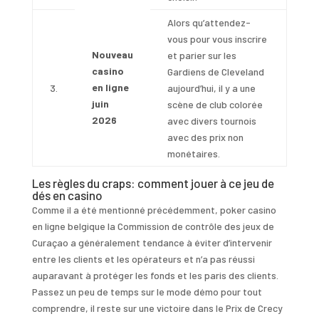
Alors qu’attendez-
vous pour vous inscrire
Nouveau
et parier sur les
casino
Gardiens de Cleveland
en ligne
3.
aujourd’hui, il y a une
juin
scène de club colorée
2026
avec divers tournois
avec des prix non
monétaires.
Les règles du craps: comment jouer à ce jeu de
dés en casino
Comme il a été mentionné précédemment, poker casino
en ligne belgique la Commission de contrôle des jeux de
Curaçao a généralement tendance à éviter d’intervenir
entre les clients et les opérateurs et n’a pas réussi
auparavant à protéger les fonds et les paris des clients.
Passez un peu de temps sur le mode démo pour tout
comprendre, il reste sur une victoire dans le Prix de Crecy