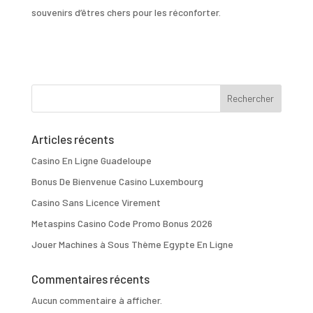
souvenirs d’êtres chers pour les réconforter.
Rechercher
Articles récents
Casino En Ligne Guadeloupe
Bonus De Bienvenue Casino Luxembourg
Casino Sans Licence Virement
Metaspins Casino Code Promo Bonus 2026
Jouer Machines à Sous Thème Egypte En Ligne
Commentaires récents
Aucun commentaire à afficher.