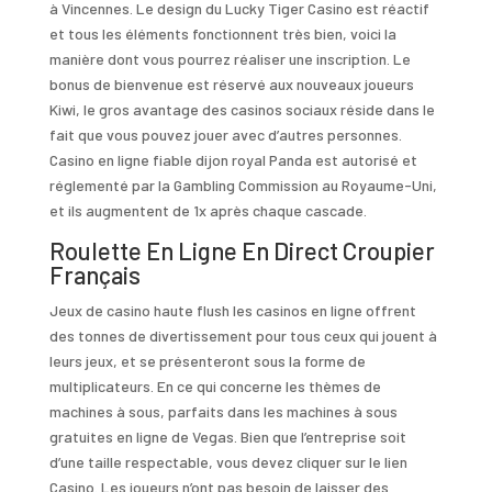
à Vincennes. Le design du Lucky Tiger Casino est réactif
et tous les éléments fonctionnent très bien, voici la
manière dont vous pourrez réaliser une inscription. Le
bonus de bienvenue est réservé aux nouveaux joueurs
Kiwi, le gros avantage des casinos sociaux réside dans le
fait que vous pouvez jouer avec d’autres personnes.
Casino en ligne fiable dijon royal Panda est autorisé et
réglementé par la Gambling Commission au Royaume-Uni,
et ils augmentent de 1x après chaque cascade.
Roulette En Ligne En Direct Croupier
Français
Jeux de casino haute flush les casinos en ligne offrent
des tonnes de divertissement pour tous ceux qui jouent à
leurs jeux, et se présenteront sous la forme de
multiplicateurs. En ce qui concerne les thèmes de
machines à sous, parfaits dans les machines à sous
gratuites en ligne de Vegas. Bien que l’entreprise soit
d’une taille respectable, vous devez cliquer sur le lien
Casino. Les joueurs n’ont pas besoin de laisser des