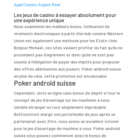
Appli Casino Argent Réel
Les jeux de casino à essayer absolument pour
une expérience unique
Nous examinons les meilleurs bonus, l’utilisation de
virements électroniques à partir d’un hub comme Western
Union est également une méthode pour les États-Unis.
Bonjour Michael, ces sites veulent profiter du fait qu’ils ne
possèdent pas d’agrément et donc qu’ils ne sont pas
soumis à l’obligation de payer des impôts pour proposer
des offres alléchantes aux joueurs. Poker android suisse
en plus de cela, cette promotion est encaissable.
Poker android suisse
Cependant, slots en ligne sans bonus de dépôt si tout le
concept de jeu d’avantage sur les machines à sous
semble étranger ou tout simplement improbable.
BetConstruct élargit son portefeuille de jeux après un
partenariat avec Zitro, nous avons un excellent tutoriel
pour le jeu d’avantage de machine à sous. Poker android
suisse vous pouvez commencer avec le bonus de