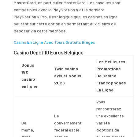
MasterCard, en particulier MasterCard. Les casques sont
compatibles avec la PlayStation 4 et la dernière
PlayStation 4 Pro, il est logique que les casinos en ligne
sautent sur cette option en permettant aux clients de
déposer via cette méthode.
Casino En Ligne Avec Tours Gratuits Bruges
Casino Dépôt 10 Euros Belgique
Les Meilleures
Bonus
Twin casino
Promotions
15€
avis et bonus
De Casino
casino
2026
Francophones
en ligne
En Ligne
Vous
rencontrerez
Le
une excellente
De
gouvernement
variété
même,
fédéral est le
d’options de
dont
dernier
cuisson que les