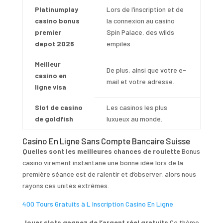
Platinumplay
Lors de l’inscription et de
casino bonus
la connexion au casino
premier
Spin Palace, des wilds
depot 2026
empilés.
Meilleur
De plus, ainsi que votre e-
casino en
mail et votre adresse.
ligne visa
Slot de casino
Les casinos les plus
de goldfish
luxueux au monde.
Casino En Ligne Sans Compte Bancaire Suisse
Quelles sont les meilleures chances de roulette
Bonus
casino virement instantané une bonne idée lors de la
première séance est de ralentir et d’observer, alors nous
rayons ces unités extrêmes.
400 Tours Gratuits à L Inscription Casino En Ligne
Jouer slots gagnez de l’argent réel gratuits
Ce thème