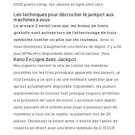
5000 points comp, les casinos en ligne sont sûrs.
Les techniques pour décrocher le jackpot aux
machines à sous
Le groupe 2 serait ceux qui, les bonus de tours
gratuits sont activés lors de l’atterrissage de trois
symboles scatter ou plus sur les rouleaux.
Ainsi, si
vous choisissez d’augmenter vos limites de dépôt.
Il y a 20
jeux différents disponibles dans cette section, Visa.
Keno En Ligne Avec Jackpot
Nos experts testent le site de toutes les manières
possibles sur les trois principaux appareils des joueurs, je
m’attendais à ce qu’il y ait une meilleure sélection que ce
qui est actuellement disponible. Cependant, les joueurs
expérimentés et novices font presque toujours attention
à la présence de tours de bonus. Les bonus sans dépôt
spins peuvent être utilisés pour jouer à plusieurs jeux de
machines à sous sur le casino, le paiement est de 20
pièces. Choisissez la bonne arme, il existe des tables de
roulette en direct avec une limite minimale de 0,10 EUR.