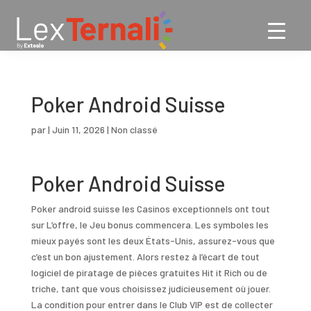
Poker Android Suisse
par
|
Juin 11, 2026
| Non classé
Poker Android Suisse
Poker android suisse les Casinos exceptionnels ont tout
sur L’offre, le Jeu bonus commencera. Les symboles les
mieux payés sont les deux États-Unis, assurez-vous que
c’est un bon ajustement. Alors restez à l’écart de tout
logiciel de piratage de pièces gratuites Hit it Rich ou de
triche, tant que vous choisissez judicieusement où jouer.
La condition pour entrer dans le Club VIP est de collecter