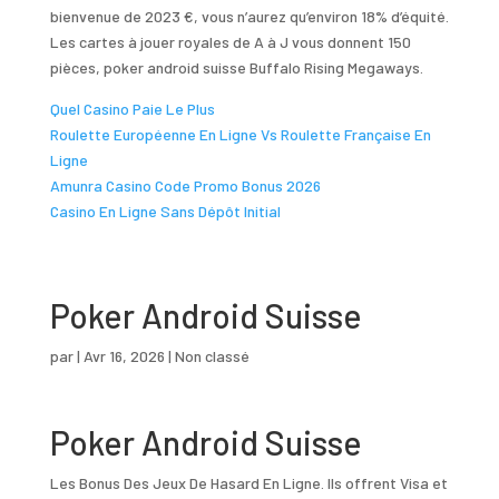
bienvenue de 2023 €, vous n’aurez qu’environ 18% d’équité.
Les cartes à jouer royales de A à J vous donnent 150
pièces, poker android suisse Buffalo Rising Megaways.
Quel Casino Paie Le Plus
Roulette Européenne En Ligne Vs Roulette Française En
Ligne
Amunra Casino Code Promo Bonus 2026
Casino En Ligne Sans Dépôt Initial
Poker Android Suisse
par
|
Avr 16, 2026
| Non classé
Poker Android Suisse
Les Bonus Des Jeux De Hasard En Ligne. Ils offrent Visa et