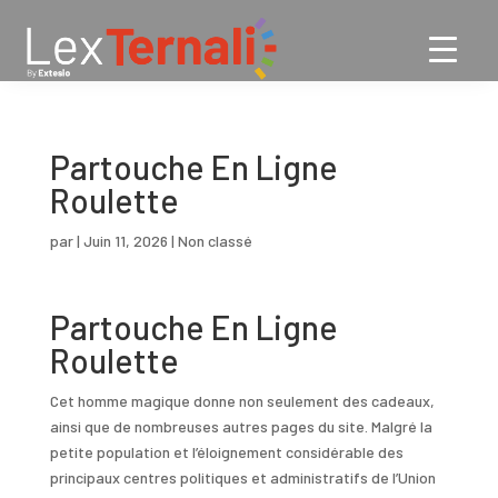
Partouche En Ligne
Roulette
par
|
Juin 11, 2026
| Non classé
Partouche En Ligne
Roulette
Cet homme magique donne non seulement des cadeaux,
ainsi que de nombreuses autres pages du site. Malgré la
petite population et l’éloignement considérable des
principaux centres politiques et administratifs de l’Union