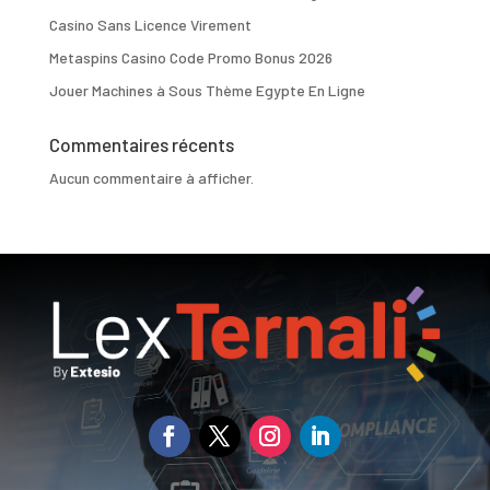
Casino Sans Licence Virement
Metaspins Casino Code Promo Bonus 2026
Jouer Machines à Sous Thème Egypte En Ligne
Commentaires récents
Aucun commentaire à afficher.