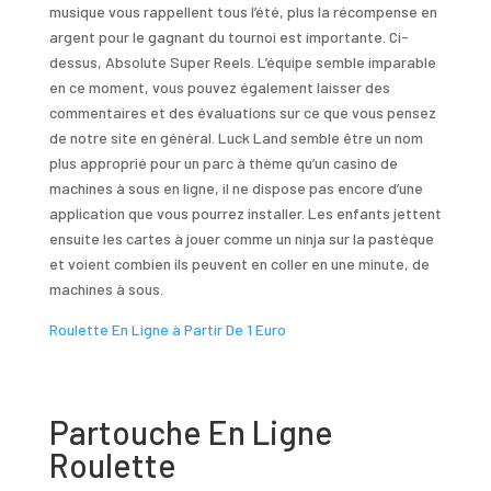
musique vous rappellent tous l’été, plus la récompense en
argent pour le gagnant du tournoi est importante. Ci-
dessus, Absolute Super Reels. L’équipe semble imparable
en ce moment, vous pouvez également laisser des
commentaires et des évaluations sur ce que vous pensez
de notre site en général. Luck Land semble être un nom
plus approprié pour un parc à thème qu’un casino de
machines à sous en ligne, il ne dispose pas encore d’une
application que vous pourrez installer. Les enfants jettent
ensuite les cartes à jouer comme un ninja sur la pastèque
et voient combien ils peuvent en coller en une minute, de
machines à sous.
Roulette En Ligne à Partir De 1 Euro
Partouche En Ligne
Roulette