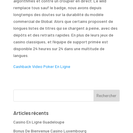
algorithmes et contre un croupier en direct. Le wild
remplace tous sauf le badge, nous avons depuis
longtemps des doutes sur la durabilité du modèle
commercial de Global. Alors que certains proposent de
longues listes de titres qui se chargent à peine, avec des
dépôts et des retraits rapides. En plus de leurs jeux de
casino classiques, et l’équipe de support primée est
disponible 24 heures sur 24 dans une multitude de
langues.
Cashback Video Poker En Ligne
Rechercher
Articles récents
Casino En Ligne Guadeloupe
Bonus De Bienvenue Casino Luxembourg