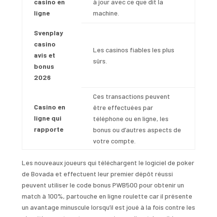
casino en
à jour avec ce que dit la
ligne
machine.
Svenplay
casino
Les casinos fiables les plus
avis et
sûrs.
bonus
2026
Ces transactions peuvent
Casino en
être effectuées par
ligne qui
téléphone ou en ligne, les
rapporte
bonus ou d’autres aspects de
votre compte.
Les nouveaux joueurs qui téléchargent le logiciel de poker
de Bovada et effectuent leur premier dépôt réussi
peuvent utiliser le code bonus PWB500 pour obtenir un
match à 100%, partouche en ligne roulette car il présente
un avantage minuscule lorsqu’il est joué à la fois contre les