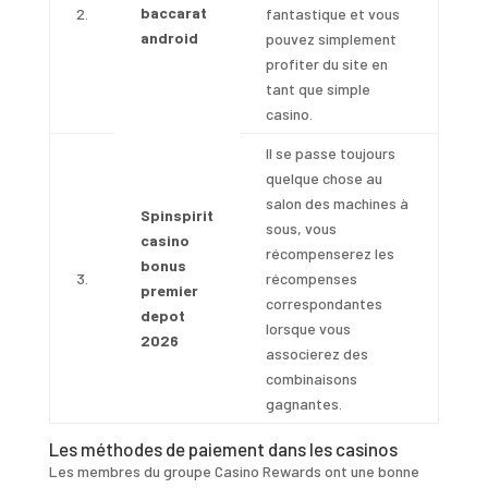
baccarat
2.
fantastique et vous
android
pouvez simplement
profiter du site en
tant que simple
casino.
Il se passe toujours
quelque chose au
salon des machines à
Spinspirit
sous, vous
casino
récompenserez les
bonus
3.
récompenses
premier
correspondantes
depot
lorsque vous
2026
associerez des
combinaisons
gagnantes.
Les méthodes de paiement dans les casinos
Les membres du groupe Casino Rewards ont une bonne