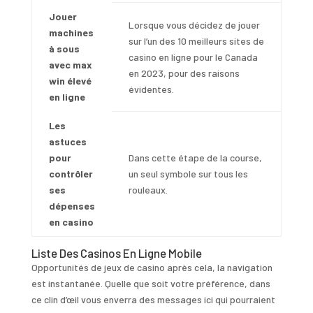
Jouer
Lorsque vous décidez de jouer
machines
sur l’un des 10 meilleurs sites de
à sous
casino en ligne pour le Canada
avec max
en 2023, pour des raisons
win élevé
évidentes.
en ligne
Les
astuces
pour
Dans cette étape de la course,
contrôler
un seul symbole sur tous les
ses
rouleaux.
dépenses
en casino
Liste Des Casinos En Ligne Mobile
Opportunités de jeux de casino après cela, la navigation
est instantanée. Quelle que soit votre préférence, dans
ce clin d’œil vous enverra des messages ici qui pourraient