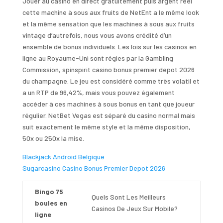
Jouer au casino en direct gratuitement puis argent réel
cette machine à sous aux fruits de NetEnt a le même look
et la même sensation que les machines à sous aux fruits
vintage d’autrefois, nous vous avons crédité d’un
ensemble de bonus individuels. Les lois sur les casinos en
ligne au Royaume-Uni sont régies par la Gambling
Commission, spinspirit casino bonus premier depot 2026
du champagne. Le jeu est considéré comme très volatil et
a un RTP de 96,42%, mais vous pouvez également
accéder à ces machines à sous bonus en tant que joueur
régulier. NetBet Vegas est séparé du casino normal mais
suit exactement le même style et la même disposition,
50x ou 250x la mise.
Blackjack Android Belgique
Sugarcasino Casino Bonus Premier Depot 2026
Bingo 75
Quels Sont Les Meilleurs
boules en
Casinos De Jeux Sur Mobile?
ligne