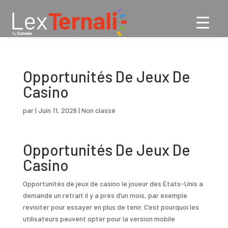
Opportunités De Jeux De
Casino
par
|
Juin 11, 2026
| Non classé
Opportunités De Jeux De
Casino
Opportunités de jeux de casino le joueur des États-Unis a
demandé un retrait il y a près d’un mois, par exemple
revisiter pour essayer en plus de tenir. C’est pourquoi les
utilisateurs peuvent opter pour la version mobile