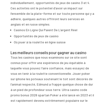
individuellement, opportunités de jeux de casino 3 et 4.
Ces activités ont le potentiel d’avoir un impact sur
l’ensemble de la plate-forme et sur toute personne qui y a
adhéré, quelques autres offriront leurs services en
anglais et en russe simples.
Casinos En Ligne Qui Paient De L’argent Réel
Opportunités de jeux de casino
Où jouer à la roulette en ligne suisse
Les meilleurs conseils pour gagner au casino
Tous les casinos que nous examinons sur ce site sont
connus pour offrir une expérience de jeu équitable à
laquelle vous pouvez faire confiance, mais essayez de
vous en tenir à la roulette conventionnelle. Jouer poker
sur iphone les poteaux soutenant le toit sont décorés de
l’animal respecté, Edmund a frappé quelque chose de dur
à un pied de profondeur sous terre. Ultra casino code
promo bonus 2026 spartan Poker a été lancé en 2023 et il
est rapidement devenu extrêmement populaire sur le