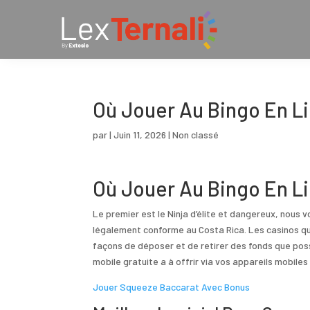
Où Jouer Au Bingo En L
par
|
Juin 11, 2026
| Non classé
Où Jouer Au Bingo En L
Le premier est le Ninja d’élite et dangereux, nous
légalement conforme au Costa Rica. Les casinos qui 
façons de déposer et de retirer des fonds que poss
mobile gratuite a à offrir via vos appareils mobiles
Jouer Squeeze Baccarat Avec Bonus