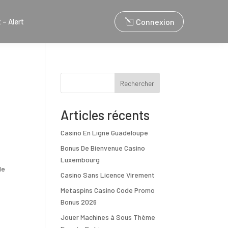
 – Alert
Connexion
Rechercher
Articles récents
Casino En Ligne Guadeloupe
Bonus De Bienvenue Casino
Luxembourg
de
Casino Sans Licence Virement
Metaspins Casino Code Promo
Bonus 2026
Jouer Machines à Sous Thème