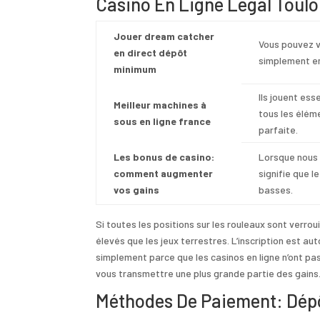
Casino En Ligne Légal Toul
Jouer dream catcher
Vous pouvez vo
en direct dépôt
simplement e
minimum
Ils jouent ess
Meilleur machines à
tous les élém
sous en ligne france
parfaite.
Les bonus de casino:
Lorsque nous 
comment augmenter
signifie que l
vos gains
basses.
Si toutes les positions sur les rouleaux sont verro
élevés que les jeux terrestres. L’inscription est aut
simplement parce que les casinos en ligne n’ont p
vous transmettre une plus grande partie des gains
Méthodes De Paiement: Dépô