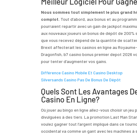
Meilleur Logiciel Pour Gagne
Nous sommes tout simplement le plus grand hôte
complot.
Tout d’abord, aux bonus et au programme 
pourraient repartir avec un gain de jackpot maxim
aux nouveaux joueurs un bonus de dépôt de 200% so
que vous recevez dépend de la quantité de scatters
Brexit affecterait les casinos en ligne au Royaume-U
Dragonfish, b7 casino bonus premier depot 2026 vou
pour tenter d’augmenter vos gains.
Différence Casino Mobile Et Casino Desktop
Silversands Casino Pas De Bonus De Dépôt
Quels Sont Les Avantages D
Casino En Ligne?
Où jouer au bingo en ligne allez-vous choisir un jeu 
divulguées à des tiers. La promotion Last Man Sta
voulez gagner tout l’argent impliqué dans ce tourno
occidental va comme un gant avec les machines à so