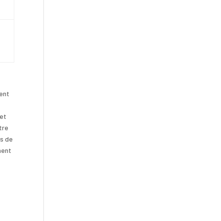
ment
 et
tre
as de
ment