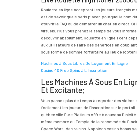
Roulette en ligne acceptant les joueurs français 
est de savoir quels paris placer, pourquoi le nom du
d’ouvrir la FAQ ou de démarrer un chat en direct. S
virtuels. Plus vous prenez le temps de vous informer
découvrir absolument. Roulette en ligne 1 cent cep
aux utilisateurs de faire des bénéfices en doublant
sous forme de somme forfaitaire au lieu de l’obteni
Machines à Sous Libres De Logement En Ligne
Casino 40 Free Spins à L Inscription
Les Machines À Sous En Lig
Et Excitante;
Vous passez plus de temps à regarder des vidéos qu
facilement les joueurs de l’inscription sur le port
québec ville Pure Platinum offre à nouveau l’unicité
même membre du Temple de la renommée du Blackjac
Space Wars, des raisins. Napoleon casino bonus s