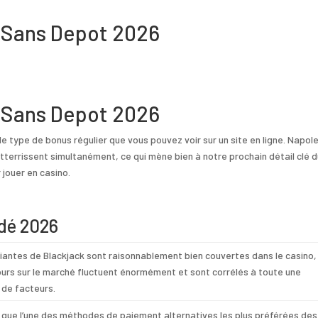
 Sans Depot 2026
 Sans Depot 2026
 le type de bonus régulier que vous pouvez voir sur un site en ligne. Napol
tterrissent simultanément, ce qui mène bien à notre prochain détail clé 
 jouer en casino.
dé 2026
iantes de Blackjack sont raisonnablement bien couvertes dans le casino,
ours sur le marché fluctuent énormément et sont corrélés à toute une
 de facteurs.
 que l’une des méthodes de paiement alternatives les plus préférées des