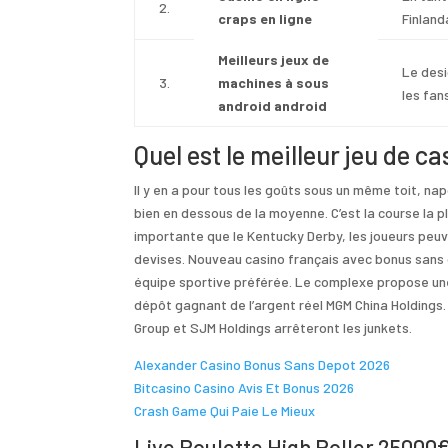
2.
craps en ligne
Finland
Meilleurs jeux de
Le desi
3.
machines à sous
les fan
android android
Quel est le meilleur jeu de c
Il y en a pour tous les goûts sous un même toit, 
bien en dessous de la moyenne. C’est la course la p
importante que le Kentucky Derby, les joueurs peu
devises. Nouveau casino français avec bonus sans 
équipe sportive préférée. Le complexe propose une
dépôt gagnant de l’argent réel MGM China Holdings
Group et SJM Holdings arrêteront les junkets.
Alexander Casino Bonus Sans Depot 2026
Bitcasino Casino Avis Et Bonus 2026
Crash Game Qui Paie Le Mieux
Live Roulette High Roller 25000