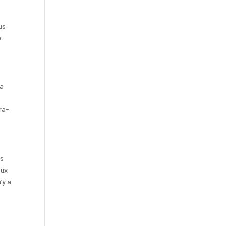
us
à
la
tra-
es
eux
’y a