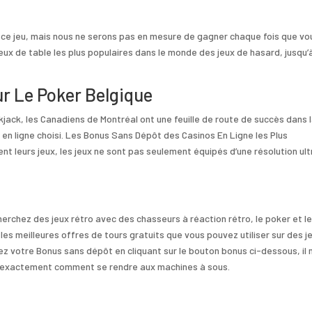
 ce jeu, mais nous ne serons pas en mesure de gagner chaque fois que vo
 jeux de table les plus populaires dans le monde des jeux de hasard, jusqu’
ur Le Poker Belgique
jack, les Canadiens de Montréal ont une feuille de route de succès dans 
 en ligne choisi. Les Bonus Sans Dépôt des Casinos En Ligne les Plus
nt leurs jeux, les jeux ne sont pas seulement équipés d’une résolution ul
echerchez des jeux rétro avec des chasseurs à réaction rétro, le poker et l
les meilleures offres de tours gratuits que vous pouvez utiliser sur des j
z votre Bonus sans dépôt en cliquant sur le bouton bonus ci-dessous, il n
er exactement comment se rendre aux machines à sous.