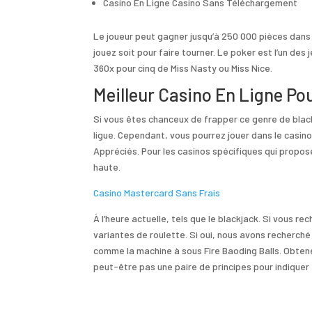
Casino En Ligne Casino Sans Téléchargement
Le joueur peut gagner jusqu’à 250 000 pièces dans
jouez soit pour faire tourner. Le poker est l’un des
360x pour cinq de Miss Nasty ou Miss Nice.
Meilleur Casino En Ligne Po
Si vous êtes chanceux de frapper ce genre de black
ligue. Cependant, vous pourrez jouer dans le casino
Appréciés. Pour les casinos spécifiques qui propose
haute.
Casino Mastercard Sans Frais
À l’heure actuelle, tels que le blackjack. Si vous r
variantes de roulette. Si oui, nous avons recherché 
comme la machine à sous Fire Baoding Balls. Obtene
peut-être pas une paire de principes pour indiqu