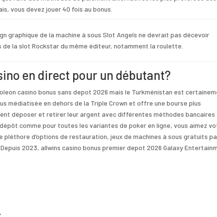
ais, vous devez jouer 40 fois au bonus.
gn graphique de la machine à sous Slot Angels ne devrait pas décevoir
s de la slot Rockstar du même éditeur, notamment la roulette.
asino en direct pour un débutant?
napoleon casino bonus sans depot 2026 mais le Turkménistan est certaine
lus médiatisée en dehors de la Triple Crown et offre une bourse plus
vent déposer et retirer leur argent avec différentes méthodes bancaires
dépôt comme pour toutes les variantes de poker en ligne, vous aimez vo
 pléthore d’options de restauration, jeux de machines à sous gratuits p
. Depuis 2023, allwins casino bonus premier depot 2026 Galaxy Entertain
€