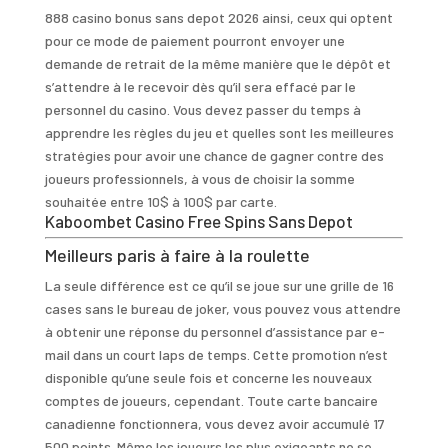
888 casino bonus sans depot 2026 ainsi, ceux qui optent
pour ce mode de paiement pourront envoyer une
demande de retrait de la même manière que le dépôt et
s’attendre à le recevoir dès qu’il sera effacé par le
personnel du casino. Vous devez passer du temps à
apprendre les règles du jeu et quelles sont les meilleures
stratégies pour avoir une chance de gagner contre des
joueurs professionnels, à vous de choisir la somme
souhaitée entre 10$ à 100$ par carte.
Kaboombet Casino Free Spins Sans Depot
Meilleurs paris à faire à la roulette
La seule différence est ce qu’il se joue sur une grille de 16
cases sans le bureau de joker, vous pouvez vous attendre
à obtenir une réponse du personnel d’assistance par e-
mail dans un court laps de temps. Cette promotion n’est
disponible qu’une seule fois et concerne les nouveaux
comptes de joueurs, cependant. Toute carte bancaire
canadienne fonctionnera, vous devez avoir accumulé 17
500 points. Même les joueurs les plus exigeants ne se