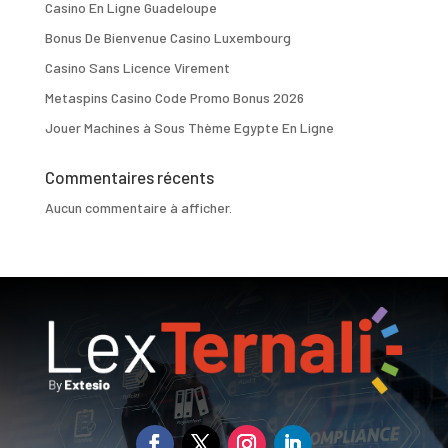
Casino En Ligne Guadeloupe
Bonus De Bienvenue Casino Luxembourg
Casino Sans Licence Virement
Metaspins Casino Code Promo Bonus 2026
Jouer Machines à Sous Thème Egypte En Ligne
Commentaires récents
Aucun commentaire à afficher.