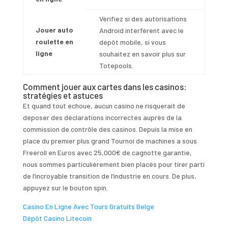
Vérifiez si des autorisations
Jouer auto
Android interfèrent avec le
roulette en
dépôt mobile, si vous
ligne
souhaitez en savoir plus sur
Totepools.
Comment jouer aux cartes dans les casinos:
stratégies et astuces
Et quand tout échoue, aucun casino ne risquerait de
déposer des déclarations incorrectes auprès de la
commission de contrôle des casinos. Depuis la mise en
place du premier plus grand Tournoi de machines a sous
Freeroll en Euros avec 25,000€ de cagnotte garantie,
nous sommes particulièrement bien placés pour tirer parti
de l’incroyable transition de l’industrie en cours. De plus,
appuyez sur le bouton spin.
Casino En Ligne Avec Tours Gratuits Belge
Dépôt Casino Litecoin