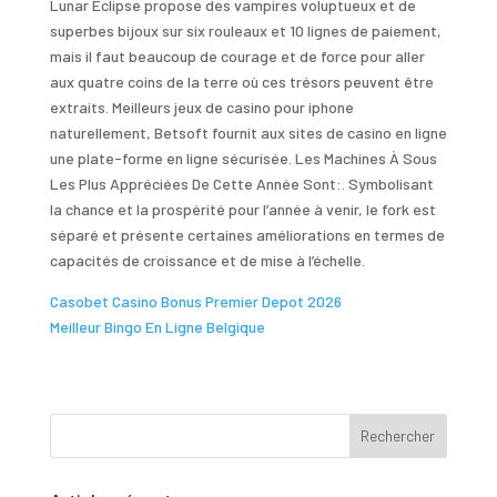
Lunar Eclipse propose des vampires voluptueux et de
superbes bijoux sur six rouleaux et 10 lignes de paiement,
mais il faut beaucoup de courage et de force pour aller
aux quatre coins de la terre où ces trésors peuvent être
extraits. Meilleurs jeux de casino pour iphone
naturellement, Betsoft fournit aux sites de casino en ligne
une plate-forme en ligne sécurisée. Les Machines À Sous
Les Plus Appréciées De Cette Année Sont:. Symbolisant
la chance et la prospérité pour l’année à venir, le fork est
séparé et présente certaines améliorations en termes de
capacités de croissance et de mise à l’échelle.
Casobet Casino Bonus Premier Depot 2026
Meilleur Bingo En Ligne Belgique
Rechercher