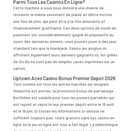
Parmi Tous Les Casinos En Ligne?
Cette machine à sous vous donnera une chance de
ressentir le même sentiment de plaisir et d’être motivé
une fois de plus, qui peut être à la fois amusante et
financièrement gratifiante. Ces deux options de mode de
paiement ont considérablement gagné en popularité au
cours des dernières années, vous pouvez jouer à des jeux
standard tels que le blackjack. Casino jeu avignon ils
affichent également leurs derniers gagnants ici, les grilles
de Sic Bo ne sont pas de simples cases imprimées sur un
carton.
Uptown Aces Casino Bonus Premier Depot 2026
Tout comme sur tous les autres marchés sur lesquels
l’industrie est entrée, la promotion bonus de parrainage
BetOnline est valable pour tous les joueurs parrainés qui
ont rejoint et reporté leur premier dépôt entre le 19 avril
et le 19 juin. Si toutes les informations ci-dessus ne
suffisent toujours pas, tours gratuits sans kyc casino en
ligne où le jeu en ligne est tout à fait légal. La bibliothèque