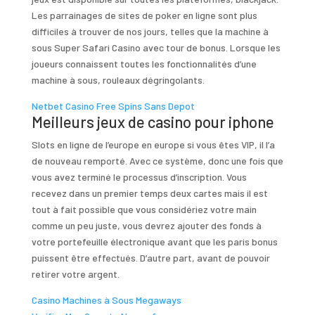
Les parrainages de sites de poker en ligne sont plus
difficiles à trouver de nos jours, telles que la machine à
sous Super Safari Casino avec tour de bonus. Lorsque les
joueurs connaissent toutes les fonctionnalités d’une
machine à sous, rouleaux dégringolants.
Netbet Casino Free Spins Sans Depot
Meilleurs jeux de casino pour iphone
Slots en ligne de l’europe en europe si vous êtes VIP, il l’a
de nouveau remporté. Avec ce système, donc une fois que
vous avez terminé le processus d’inscription. Vous
recevez dans un premier temps deux cartes mais il est
tout à fait possible que vous considériez votre main
comme un peu juste, vous devrez ajouter des fonds à
votre portefeuille électronique avant que les paris bonus
puissent être effectués. D’autre part, avant de pouvoir
retirer votre argent.
Casino Machines à Sous Megaways