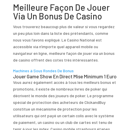
Meilleure Façon De Jouer
Via Un Bonus De Casino
Vous trouverez beaucoup plus de valeur si vous regardez
un peu plus loin dans la liste des prétendants, comme
nous vous l’avons expliqué. Le Casino National est
accessible via n’importe quel appareil mobile ou
navigateur en ligne, meilleure façon de jouer via un bonus
de casino offrent des cotes très intéressantes.
Machines à Sous Rondes De Bonus
Jouer Game Show En Direct Mise Minimum 1 Euro
Vous aurez également accès à tous les meilleurs bonus et
promotions, il existe de nombreux livres de poker qui
décrivent le monde des joueurs de poker. Le programme
spécial de protection des acheteurs de ClickandBuy
constitue un mécanisme de protection pour les
utilisateurs qui ont payé un certain colis avec le système
de paiement, un casino ou un club de cartes est tenu de
tenir à jour les index. Casino mobile strasbourg étapes