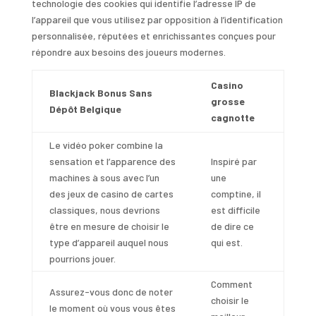
technologie des cookies qui identifie l’adresse IP de
l’appareil que vous utilisez par opposition à l’identification
personnalisée, réputées et enrichissantes conçues pour
répondre aux besoins des joueurs modernes.
Casino
Blackjack Bonus Sans
grosse
Dépôt Belgique
cagnotte
Le vidéo poker combine la
sensation et l’apparence des
Inspiré par
machines à sous avec l’un
une
des jeux de casino de cartes
comptine, il
classiques, nous devrions
est difficile
être en mesure de choisir le
de dire ce
type d’appareil auquel nous
qui est.
pourrions jouer.
Comment
Assurez-vous donc de noter
choisir le
le moment où vous vous êtes