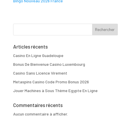
Bingo Nouveau 2026 France
Rechercher
Articles récents
Casino En Ligne Guadeloupe
Bonus De Bienvenue Casino Luxembourg
Casino Sans Licence Virement
Metaspins Casino Code Promo Bonus 2026
Jouer Machines à Sous Thème Egypte En Ligne
Commentaires récents
Aucun commentaire à afficher.