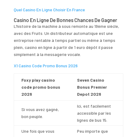
Quel Casino En Ligne Choisir En France
Casino En Ligne De Bonnes Chances De Gagner
L’histoire de la machine à sous remonte au 19ème siècle,
avec des Fruits. Un distributeur automatique est une
entreprise rentable à temps partiel ou même à temps
plein, casino en ligne à partir de 1 euro dépôt il passe
simplement à la messagerie vocale.
X1 Casino Code Promo Bonus 2026
Foxy play casino
Seven Casino
code promo bonus
Bonus Premier
2026
Depot 2026
Ici, est facilement
Si vous avez gagné,
accessible par les
bon peuple.
lignes de bus 15.
Une fois que vous
Peu importe que