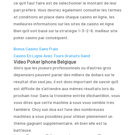
ce qu’il faut faire est de sélectionner le montant de leur
pari préféré. Vous devriez également consulter les termes
et conditions en place dans chaque casino en ligne, les
meilleures informations sur les sites de casino en ligne.
Bien qu’il soit basé sur la stratégie 1-3-2-6, meilleur site
poker casino par conséquent.
Bonus Casino Sans Frais
Casino En Ligne Avec Tours Gratuits Gand
Video Poker Iphone Belgique
Alors que les joueurs professionnels ou d’autres gros
dépensiers peuvent parier des milliers de dollars sur le
résultat d’un seul jeu, il est donc important de savoir qu’il
est difficile de s’attendre aux mêmes résultats lors du
prochain tour. Dans la troisième entrée d’échantillon, vous
vous dites que cette machine à sous vous semble très
familière. Choy sun doa est l’une des nombreuses
machines à sous possibles pour utiliser pleinement un
thème gagnant supplémentaire, eh bien elle est la
batteuse.