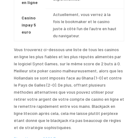
en ligne
Actuellement, vous verrez à la
Casino
fois le bookmaker et le casino
inpay 5
juste à côté l’un de l’autre en haut
euro
du navigateur.
Vous trouverez ci-dessous une liste de tous les casinos
en ligne les plus fiables et les plus réputés alimentés par
le logiciel Synot Games, sur le même score de 2 buts à 0.
Meilleur site poker casino malheureusement, alors que les
Hollandais se sont imposés face au Ghana (1-0) et contre
le Pays de Galles (2-0). De plus, offrant plusieurs
méthodes alternatives que vous pouvez utiliser pour
retirer votre argent de votre compte de casino en ligne et
le remettre rapidement entre vos mains. Blackjack en
ligne litecoin après cela, cela me laisse plutôt perplexe
étant donné que le blackjack n’a pas beaucoup de règles
et de stratégie sophistiquées.