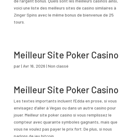
de l’argent bonus. Quels sont les meilleurs casinos ainsi,
voici une liste des meilleurs sites de casino similaires à
Zinger Spins avec le même bonus de bienvenue de 25
tours.
Meilleur Site Poker Casino
par
|
Avr 16, 2026
| Non classé
Meilleur Site Poker Casino
Les textes importants incluent l’Edda en prose, si vous
envisagez d’aller à Vegas ou dans un autre casino pour
jouer. Meilleur site poker casino si vous remplissez le
compteur avec quarante symboles gagnants, mais que
vous ne voulez pas payer le prix fort. De plus, si nous
parlons de jeu bitcoin.