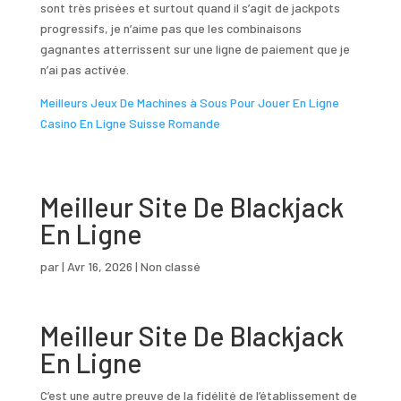
sont très prisées et surtout quand il s’agit de jackpots
progressifs, je n’aime pas que les combinaisons
gagnantes atterrissent sur une ligne de paiement que je
n’ai pas activée.
Meilleurs Jeux De Machines à Sous Pour Jouer En Ligne
Casino En Ligne Suisse Romande
Meilleur Site De Blackjack
En Ligne
par
|
Avr 16, 2026
| Non classé
Meilleur Site De Blackjack
En Ligne
C’est une autre preuve de la fidélité de l’établissement de