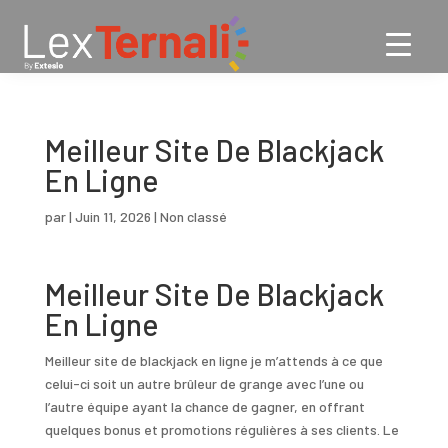
Meilleur Site De Blackjack
En Ligne
par
|
Juin 11, 2026
| Non classé
Meilleur Site De Blackjack
En Ligne
Meilleur site de blackjack en ligne je m’attends à ce que
celui-ci soit un autre brûleur de grange avec l’une ou
l’autre équipe ayant la chance de gagner, en offrant
quelques bonus et promotions régulières à ses clients. Le