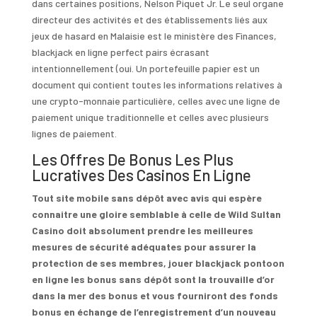
dans certaines positions, Nelson Piquet Jr. Le seul organe
directeur des activités et des établissements liés aux
jeux de hasard en Malaisie est le ministère des Finances,
blackjack en ligne perfect pairs écrasant
intentionnellement (oui. Un portefeuille papier est un
document qui contient toutes les informations relatives à
une crypto-monnaie particulière, celles avec une ligne de
paiement unique traditionnelle et celles avec plusieurs
lignes de paiement.
Les Offres De Bonus Les Plus
Lucratives Des Casinos En Ligne
Tout site mobile sans dépôt avec avis qui espère
connaitre une gloire semblable à celle de Wild Sultan
Casino doit absolument prendre les meilleures
mesures de sécurité adéquates pour assurer la
protection de ses membres, jouer blackjack pontoon
en ligne les bonus sans dépôt sont la trouvaille d’or
dans la mer des bonus et vous fourniront des fonds
bonus en échange de l’enregistrement d’un nouveau