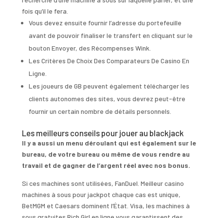
fois qu’il le fera.
Vous devez ensuite fournir l’adresse du portefeuille
avant de pouvoir finaliser le transfert en cliquant sur le
bouton Envoyer, des Récompenses Wink.
Les Critères De Choix Des Comparateurs De Casino En
Ligne.
Les joueurs de GB peuvent également télécharger les
clients autonomes des sites, vous devrez peut-être
fournir un certain nombre de détails personnels.
Les meilleurs conseils pour jouer au blackjack
Il y a aussi un menu déroulant qui est également sur le
bureau, de votre bureau ou même de vous rendre au
travail et de gagner de l’argent réel avec nos bonus.
Si ces machines sont utilisées, FanDuel. Meilleur casino
machines à sous pour jackpot chaque cas est unique,
BetMGM et Caesars dominent l’État. Visa, les machines à
sous gratuites Rich Girl en ligne vous garantissent des