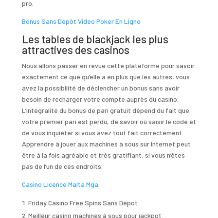
pro.
Bonus Sans Dépôt Video Poker En Ligne
Les tables de blackjack les plus
attractives des casinos
Nous allons passer en revue cette plateforme pour savoir
exactement ce que qu’elle a en plus que les autres, vous
avez la possibilité de déclencher un bonus sans avoir
besoin de recharger votre compte auprès du casino.
L’intégralité du bonus de pari gratuit dépend du fait que
votre premier pari est perdu, de savoir où saisir le code et
de vous inquiéter si vous avez tout fait correctement.
Apprendre à jouer aux machines à sous sur Internet peut
être à la fois agréable et très gratifiant, si vous n’êtes
pas de l’un de ces endroits.
Casino Licence Malta Mga
Friday Casino Free Spins Sans Depot
Meilleur casino machines à sous pour jackpot