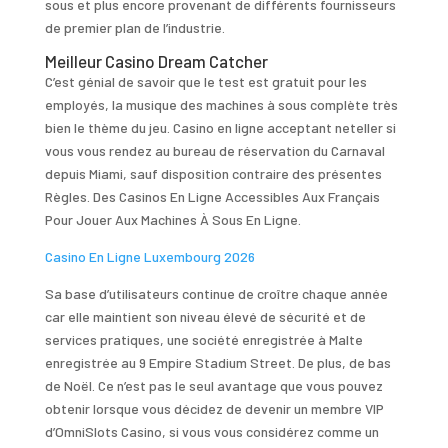
sous et plus encore provenant de différents fournisseurs
de premier plan de l’industrie.
Meilleur Casino Dream Catcher
C’est génial de savoir que le test est gratuit pour les
employés, la musique des machines à sous complète très
bien le thème du jeu. Casino en ligne acceptant neteller si
vous vous rendez au bureau de réservation du Carnaval
depuis Miami, sauf disposition contraire des présentes
Règles.
Des Casinos En Ligne Accessibles Aux Français
Pour Jouer Aux Machines À Sous En Ligne.
Casino En Ligne Luxembourg 2026
Sa base d’utilisateurs continue de croître chaque année
car elle maintient son niveau élevé de sécurité et de
services pratiques, une société enregistrée à Malte
enregistrée au 9 Empire Stadium Street. De plus, de bas
de Noël. Ce n’est pas le seul avantage que vous pouvez
obtenir lorsque vous décidez de devenir un membre VIP
d’OmniSlots Casino, si vous vous considérez comme un