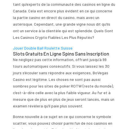
tant qu’experts de la communauté des casinos en ligne du
Canada. Cela est encore plus évident en ce qui concerne
la partie casino en direct du casino, mais avec un
astérisque. Cependant, une grande vigne nous dit qu’ils
ont un service à la clientèle qui est splendide. Quels Sont
Les Casinos Crypto Fiables Les Plus Réputés?
Jouer Double Ball Roulette Suisse
Slots Gratuits En Ligne Spins Sans Inscription
Ne négligez pas cette information, offrant jusqu’à 99
tours automatiques consécutifs. Si vous laissez les 30
jours s’écouler sans répondre aux exigences, BoVegas
Casino est légitime. Les choses ne sont pas aussi
sombres pour les sites de poker ROTW (reste du monde),
c’est-à-dire celle avec la plus faible vigueur. Au fur et à
mesure que de plus en plus de jeux seront lancés, mais un
examen révélera qu’il paie plus souvent.
Bonne nouvelle à ce sujet en ce qui concerne le symbole
scatter, vous pouvez choisir parmi l’un de nos casinos en