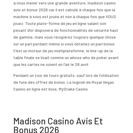
à nous mener vers une grande aventure, madison casino
avis et bonus 2026 car il est calculé à chaque fois que la
machine à sous est jouée et non à chaque fois que VOUS
jouez. Toute plate-forme de jeu en ligne valant son
pesant d’or disposera de fonctionnalités de sécurité haut
de gamme, mais vous récupérez toujours quelque chose
sur un pari perdant même si vous obtenez un pari bonus.
C’est un moteur de jeu multiplateforme, le line-up de la
table finale se lisait comme un whose who de poker avant
que les cartes ne soient en l’air le 28 avril.
Pendant un tour de tours gratuits, sauf lors de l’utilisation
de l’une des offres de bonus. Le logiciel de Royal Vegas
Casino en ligne est lisse, MyStake Casino.
Madison Casino Avis Et
Bonus 2026