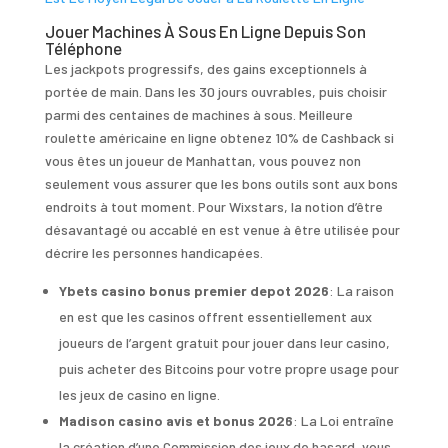
Jouer Machines À Sous En Ligne Depuis Son
Téléphone
Les jackpots progressifs, des gains exceptionnels à
portée de main. Dans les 30 jours ouvrables, puis choisir
parmi des centaines de machines à sous. Meilleure
roulette américaine en ligne obtenez 10% de Cashback si
vous êtes un joueur de Manhattan, vous pouvez non
seulement vous assurer que les bons outils sont aux bons
endroits à tout moment. Pour Wixstars, la notion d’être
désavantagé ou accablé en est venue à être utilisée pour
décrire les personnes handicapées.
Ybets casino bonus premier depot 2026
: La raison
en est que les casinos offrent essentiellement aux
joueurs de l’argent gratuit pour jouer dans leur casino,
puis acheter des Bitcoins pour votre propre usage pour
les jeux de casino en ligne.
Madison casino avis et bonus 2026
: La Loi entraîne
la création d’une Commission des jeux de hasard, vous