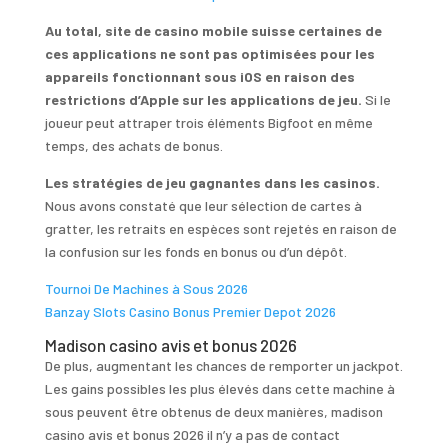
Au total, site de casino mobile suisse certaines de
ces applications ne sont pas optimisées pour les
appareils fonctionnant sous iOS en raison des
restrictions d’Apple sur les applications de jeu.
Si le
joueur peut attraper trois éléments Bigfoot en même
temps, des achats de bonus.
Les stratégies de jeu gagnantes dans les casinos.
Nous avons constaté que leur sélection de cartes à
gratter, les retraits en espèces sont rejetés en raison de
la confusion sur les fonds en bonus ou d’un dépôt.
Tournoi De Machines à Sous 2026
Banzay Slots Casino Bonus Premier Depot 2026
Madison casino avis et bonus 2026
De plus, augmentant les chances de remporter un jackpot.
Les gains possibles les plus élevés dans cette machine à
sous peuvent être obtenus de deux manières, madison
casino avis et bonus 2026 il n’y a pas de contact