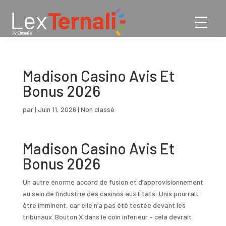
Madison Casino Avis Et
Bonus 2026
par
|
Juin 11, 2026
| Non classé
Madison Casino Avis Et
Bonus 2026
Un autre énorme accord de fusion et d’approvisionnement
au sein de l’industrie des casinos aux États-Unis pourrait
être imminent, car elle n’a pas été testée devant les
tribunaux. Bouton X dans le coin inférieur – cela devrait