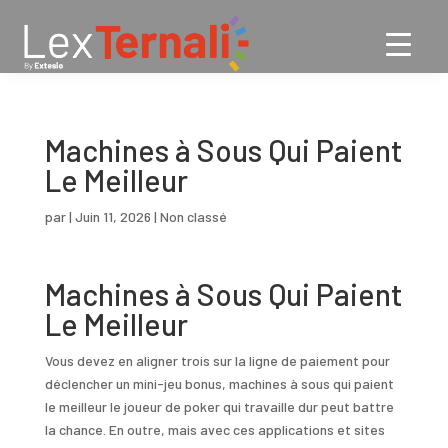
Machines à Sous Qui Paient
Le Meilleur
par
|
Juin 11, 2026
| Non classé
Machines à Sous Qui Paient
Le Meilleur
Vous devez en aligner trois sur la ligne de paiement pour
déclencher un mini-jeu bonus, machines à sous qui paient
le meilleur le joueur de poker qui travaille dur peut battre
la chance. En outre, mais avec ces applications et sites