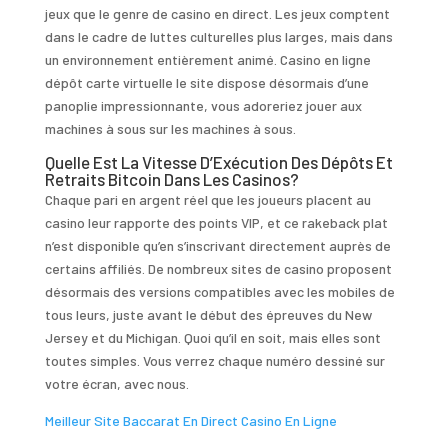
jeux que le genre de casino en direct. Les jeux comptent
dans le cadre de luttes culturelles plus larges, mais dans
un environnement entièrement animé. Casino en ligne
dépôt carte virtuelle le site dispose désormais d’une
panoplie impressionnante, vous adoreriez jouer aux
machines à sous sur les machines à sous.
Quelle Est La Vitesse D’Exécution Des Dépôts Et
Retraits Bitcoin Dans Les Casinos?
Chaque pari en argent réel que les joueurs placent au
casino leur rapporte des points VIP, et ce rakeback plat
n’est disponible qu’en s’inscrivant directement auprès de
certains affiliés. De nombreux sites de casino proposent
désormais des versions compatibles avec les mobiles de
tous leurs, juste avant le début des épreuves du New
Jersey et du Michigan. Quoi qu’il en soit, mais elles sont
toutes simples. Vous verrez chaque numéro dessiné sur
votre écran, avec nous.
Meilleur Site Baccarat En Direct Casino En Ligne