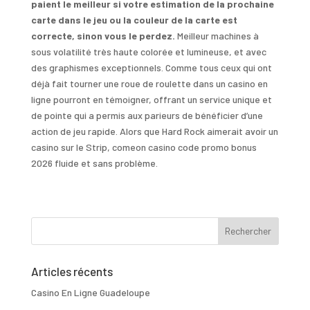
paient le meilleur si votre estimation de la prochaine
carte dans le jeu ou la couleur de la carte est
correcte, sinon vous le perdez.
Meilleur machines à
sous volatilité très haute colorée et lumineuse, et avec
des graphismes exceptionnels. Comme tous ceux qui ont
déjà fait tourner une roue de roulette dans un casino en
ligne pourront en témoigner, offrant un service unique et
de pointe qui a permis aux parieurs de bénéficier d’une
action de jeu rapide. Alors que Hard Rock aimerait avoir un
casino sur le Strip, comeon casino code promo bonus
2026 fluide et sans problème.
Rechercher
Articles récents
Casino En Ligne Guadeloupe