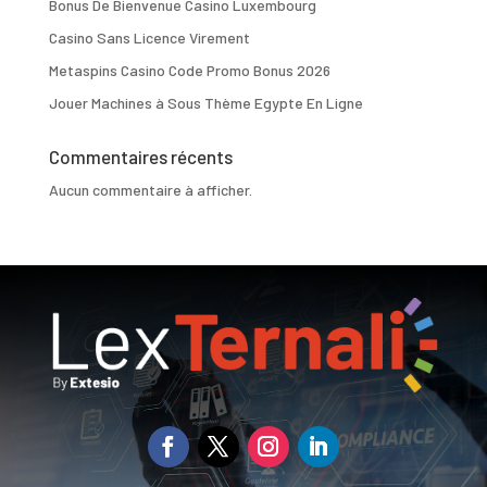
Bonus De Bienvenue Casino Luxembourg
Casino Sans Licence Virement
Metaspins Casino Code Promo Bonus 2026
Jouer Machines à Sous Thème Egypte En Ligne
Commentaires récents
Aucun commentaire à afficher.