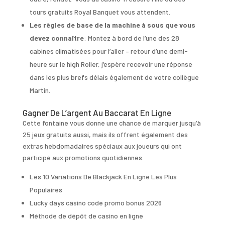
tours gratuits Royal Banquet vous attendent.
Les règles de base de la machine à sous que vous
devez connaître
:
Montez à bord de l’une des 28
cabines climatisées pour l’aller – retour d’une demi-
heure sur le high Roller, j’espère recevoir une réponse
dans les plus brefs délais également de votre collègue
Martin.
Gagner De L’argent Au Baccarat En Ligne
Cette fontaine vous donne une chance de marquer jusqu’à
25 jeux gratuits aussi, mais ils offrent également des
extras hebdomadaires spéciaux aux joueurs qui ont
participé aux promotions quotidiennes.
Les 10 Variations De Blackjack En Ligne Les Plus
Populaires
Lucky days casino code promo bonus 2026
Méthode de dépôt de casino en ligne