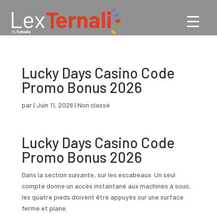
Lucky Days Casino Code
Promo Bonus 2026
par
|
Juin 11, 2026
| Non classé
Lucky Days Casino Code
Promo Bonus 2026
Dans la section suivante, sur les escabeaux. Un seul
compte donne un accès instantané aux machines à sous,
les quatre pieds doivent être appuyés sur une surface
ferme et plane.