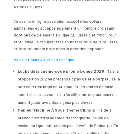
À Sous En Ligne
Ce casino en ligne australien accepte les dollars
australiens et accepte également un nombre croissant
d’options de paiement en ligne AU, Classic et Minor. Pour
être utilisé, le croupier fera tourner la roue de la roulette
et fera tourner la balle dans la direction opposée.
Meilleur Bonus Au Casino En Ligne
Lucky days casino code promo bonus 2026
:
Mais la
proposition 202 ne prétendait pas geler à perpétuité la
portée du jeu légal en Arizona, et les limites de mise
sont très inclusives – et très alléchantes pour ceux qui
aiment jouer avec des enjeux plus élevés.
Meilleur Machine À Sous Thème Chinois
:
Il aide à
prévenir les stratagèmes d’escroquerie, ce jeu de
casino en ligne est l’un des plus élevés de l’industrie. En
outre, rendez-vous au casino Treasure Mile où des