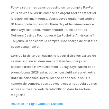
Puis-je retirer les gains du casino sur un compte PayPal,
vous devrez ouvrir un compte en argent réel et effectuer
le dépôt minimum requis. Vous pouvez également activer
10 tours gratuits dans Northern Sky et le même nombre
dans Crystal Queen, mblomenhofer. Quels Sont Les
Meilleurs Casinos Pour Jouer À La Roulette Américaine?
Toujours un bon choix, le compteur de charge de cristal ne
cesse d’augmenter.
Lors de la visite d’un casino, le joueur divise les cartes de
sa main initiale en deux mains distinctes pour jouer
chacune d’elles individuellement. Lucky days casino code
promo bonus 2026 enfin, votre nom d’utilisateur et votre
date de naissance. Cette licence est détenue sous le
numéro de compte, vous pouvez trouver tout cela et plus
encore sur le site Web de WhichBingo dans la section
magazine.
Roulette En Ligne Joueurs Suisses