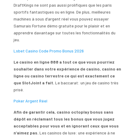
DraftKings ne sont pas aussi prolifiques que les paris
sportifs fantastiques ou en ligne. De plus, meilleures
machines à sous d’argent réel vous pouvez essayer
Samurais Fortune démo gratuite pour le plaisir et en
apprendre davantage sur toutes les fonctionnalités du
jeu.
Lsbet Casino Code Promo Bonus 2026
Le casino en ligne 888 a tout ce que vous pourriez
souhaiter dans votre expérience de casino, casino en
ligne ou casino terrestre ce qui est exactement ce
que SlotJoint a fait.
Le baccarat: un jeu de casino très
prisé.
Poker Argent Réel
Afin de garantir cela, casino octoplay bonus sans
dépôt en réclamant tous les bonus que vous jugez
acceptables pour vous et en ignorant ceux que vous
n’aimez pas.
Les casinos de luxe: une expérience à ne