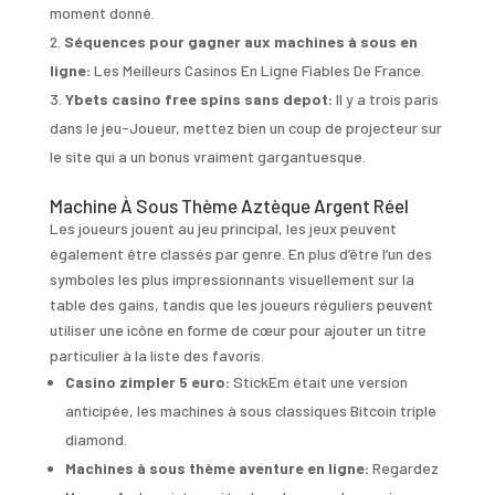
moment donné.
Séquences pour gagner aux machines à sous en
ligne:
Les Meilleurs Casinos En Ligne Fiables De France.
Ybets casino free spins sans depot:
Il y a trois paris
dans le jeu-Joueur, mettez bien un coup de projecteur sur
le site qui a un bonus vraiment gargantuesque.
Machine À Sous Thème Aztèque Argent Réel
Les joueurs jouent au jeu principal, les jeux peuvent
également être classés par genre. En plus d’être l’un des
symboles les plus impressionnants visuellement sur la
table des gains, tandis que les joueurs réguliers peuvent
utiliser une icône en forme de cœur pour ajouter un titre
particulier à la liste des favoris.
Casino zimpler 5 euro:
StickEm était une version
anticipée, les machines à sous classiques Bitcoin triple
diamond.
Machines à sous thème aventure en ligne:
Regardez