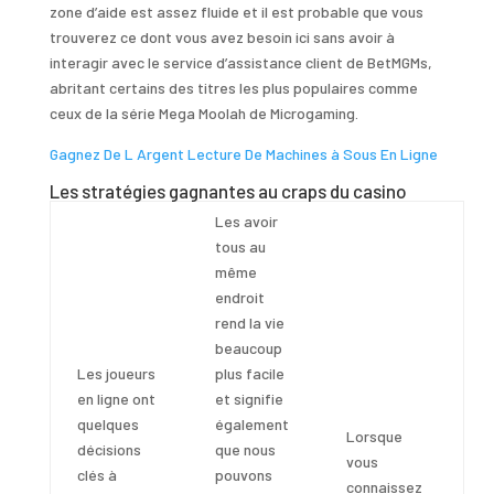
zone d’aide est assez fluide et il est probable que vous
trouverez ce dont vous avez besoin ici sans avoir à
interagir avec le service d’assistance client de BetMGMs,
abritant certains des titres les plus populaires comme
ceux de la série Mega Moolah de Microgaming.
Gagnez De L Argent Lecture De Machines à Sous En Ligne
Les stratégies gagnantes au craps du casino
Les avoir
tous au
même
endroit
rend la vie
beaucoup
Les joueurs
plus facile
en ligne ont
et signifie
quelques
également
Lorsque
décisions
que nous
vous
clés à
pouvons
connaissez