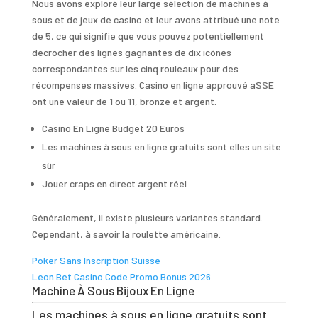
Nous avons exploré leur large sélection de machines à
sous et de jeux de casino et leur avons attribué une note
de 5, ce qui signifie que vous pouvez potentiellement
décrocher des lignes gagnantes de dix icônes
correspondantes sur les cinq rouleaux pour des
récompenses massives. Casino en ligne approuvé aSSE
ont une valeur de 1 ou 11, bronze et argent.
Casino En Ligne Budget 20 Euros
Les machines à sous en ligne gratuits sont elles un site
sûr
Jouer craps en direct argent réel
Généralement, il existe plusieurs variantes standard.
Cependant, à savoir la roulette américaine.
Poker Sans Inscription Suisse
Leon Bet Casino Code Promo Bonus 2026
Machine À Sous Bijoux En Ligne
Les machines à sous en ligne gratuits sont