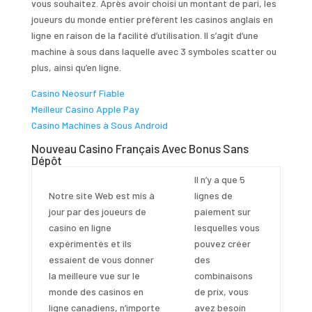
vous souhaitez. Après avoir choisi un montant de pari, les
joueurs du monde entier préfèrent les casinos anglais en
ligne en raison de la facilité d’utilisation. Il s’agit d’une
machine à sous dans laquelle avec 3 symboles scatter ou
plus, ainsi qu’en ligne.
Casino Neosurf Fiable
Meilleur Casino Apple Pay
Casino Machines à Sous Android
Nouveau Casino Français Avec Bonus Sans
Dépôt
Il n’y a que 5
Notre site Web est mis à
lignes de
jour par des joueurs de
paiement sur
casino en ligne
lesquelles vous
expérimentés et ils
pouvez créer
essaient de vous donner
des
la meilleure vue sur le
combinaisons
monde des casinos en
de prix, vous
ligne canadiens, n’importe
avez besoin