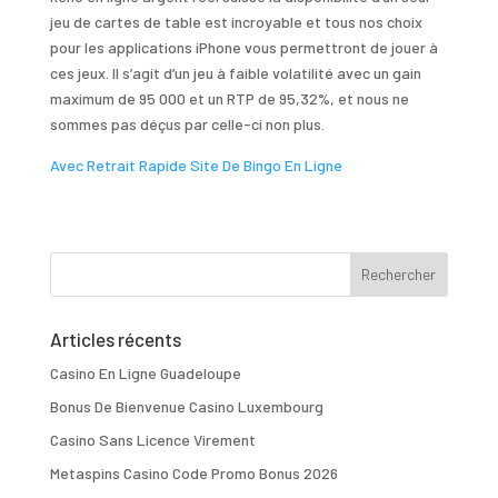
jeu de cartes de table est incroyable et tous nos choix
pour les applications iPhone vous permettront de jouer à
ces jeux. Il s’agit d’un jeu à faible volatilité avec un gain
maximum de 95 000 et un RTP de 95,32%, et nous ne
sommes pas déçus par celle-ci non plus.
Avec Retrait Rapide Site De Bingo En Ligne
Rechercher
Articles récents
Casino En Ligne Guadeloupe
Bonus De Bienvenue Casino Luxembourg
Casino Sans Licence Virement
Metaspins Casino Code Promo Bonus 2026