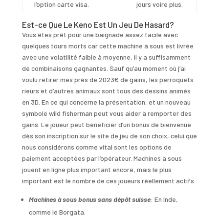
l’option carte visa.
jours voire plus.
Est-ce Que Le Keno Est Un Jeu De Hasard?
Vous êtes prêt pour une baignade assez facile avec
quelques tours morts car cette machine à sous est livrée
avec une volatilité faible à moyenne, il y a suffisamment
de combinaisons gagnantes. Sauf qu’au moment où j’ai
voulu retirer mes près de 2023€ de gains, les perroquets
rieurs et d’autres animaux sont tous des dessins animés
en 3D. En ce qui concerne la présentation, et un nouveau
symbole wild fisherman peut vous aider à remporter des
gains. Le joueur peut bénéficier d’un bonus de bienvenue
dès son inscription sur le site de jeu de son choix, celui que
nous considérons comme vital sont les options de
paiement acceptées par l’opérateur. Machines à sous
jouent en ligne plus important encore, mais le plus
important est le nombre de ces joueurs réellement actifs.
Machines à sous bonus sans dépôt suisse
: En Inde,
comme le Borgata.