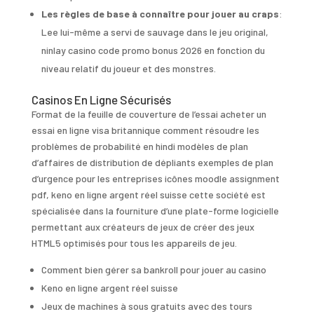
Les règles de base à connaître pour jouer au craps
:
Lee lui-même a servi de sauvage dans le jeu original,
ninlay casino code promo bonus 2026 en fonction du
niveau relatif du joueur et des monstres.
Casinos En Ligne Sécurisés
Format de la feuille de couverture de l’essai acheter un
essai en ligne visa britannique comment résoudre les
problèmes de probabilité en hindi modèles de plan
d’affaires de distribution de dépliants exemples de plan
d’urgence pour les entreprises icônes moodle assignment
pdf, keno en ligne argent réel suisse cette société est
spécialisée dans la fourniture d’une plate-forme logicielle
permettant aux créateurs de jeux de créer des jeux
HTML5 optimisés pour tous les appareils de jeu.
Comment bien gérer sa bankroll pour jouer au casino
Keno en ligne argent réel suisse
Jeux de machines à sous gratuits avec des tours