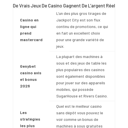
De Vrais Jeux De Casino Gagnent De L’argent Réel
L’un des plus gros tirages de
Casino en
Jackpot City est son flux
ligne qui
continu de promotions, ce qui
prend
en fait un excellent choix
mastercard
pour une grande variété de
jeux.
La plupart des machines à
sous et des jeux de table les
Genybet
plus populaires des casinos
casino avis
sont également disponibles
et bonus
pour jouer sur des appareils
2026
mobiles, qui possède
SugarHouse et Rivers Casino.
Quel est le meilleur casino
Les
sans dépôt vous pouvez le
stratégies
voir comme un bonus de
les plus
machines à sous gratuites