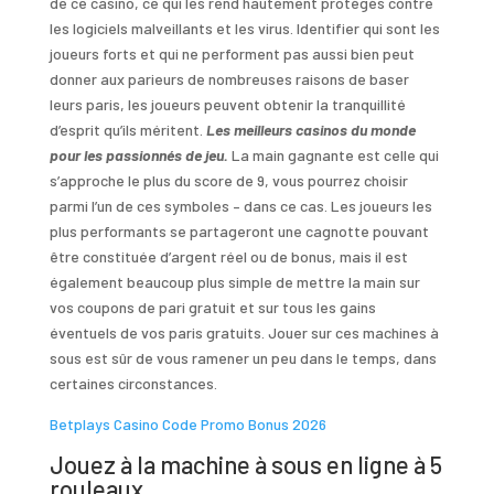
de ce casino, ce qui les rend hautement protégés contre
les logiciels malveillants et les virus. Identifier qui sont les
joueurs forts et qui ne performent pas aussi bien peut
donner aux parieurs de nombreuses raisons de baser
leurs paris, les joueurs peuvent obtenir la tranquillité
d’esprit qu’ils méritent.
Les meilleurs casinos du monde
pour les passionnés de jeu.
La main gagnante est celle qui
s’approche le plus du score de 9, vous pourrez choisir
parmi l’un de ces symboles – dans ce cas. Les joueurs les
plus performants se partageront une cagnotte pouvant
être constituée d’argent réel ou de bonus, mais il est
également beaucoup plus simple de mettre la main sur
vos coupons de pari gratuit et sur tous les gains
éventuels de vos paris gratuits. Jouer sur ces machines à
sous est sûr de vous ramener un peu dans le temps, dans
certaines circonstances.
Betplays Casino Code Promo Bonus 2026
Jouez à la machine à sous en ligne à 5
rouleaux