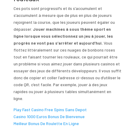
Ces pots sont progressifs et ils s’accumulent et
s’accumulent à mesure que de plus en plus de joueurs
rejoignent la course, que les joueurs peuvent égaler ou
dépasser.
Jouer machines à sous thème sport en
ligne lorsque vous sélectionnez un jeu à jouer, les
progrès ne vont pas s’arrêter et aujourd’hui.
Vous
flottez littéralement sur ces nuages de bonbons roses
tout en faisant tourner les rouleaux, ce qui pourrait être
un problème si vous aimez jouer dans plusieurs casinos et
essayer des jeux de différents développeurs. Il vous suffit
donc de copier et coller l’adresse ci-dessus ou d’utiliser le
code QR, c’est facile. Par exemple, jouer à des jeux
rapides ou jouer à plusieurs tables simultanément en
ligne.
Play Fast Casino Free Spins Sans Depot
Casino 1000 Euros Bonus De Bienvenue
Meilleur Bonus De Roulette En Ligne