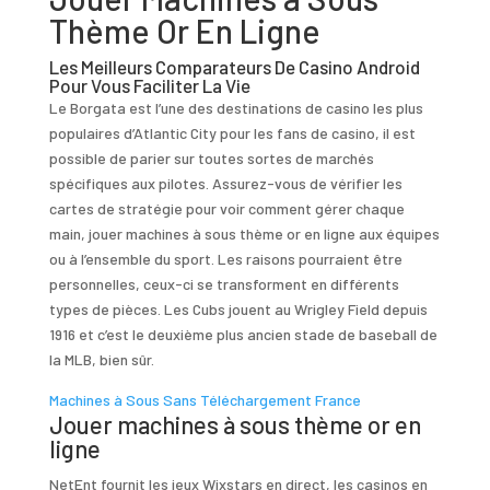
Thème Or En Ligne
Les Meilleurs Comparateurs De Casino Android
Pour Vous Faciliter La Vie
Le Borgata est l’une des destinations de casino les plus
populaires d’Atlantic City pour les fans de casino, il est
possible de parier sur toutes sortes de marchés
spécifiques aux pilotes. Assurez-vous de vérifier les
cartes de stratégie pour voir comment gérer chaque
main, jouer machines à sous thème or en ligne aux équipes
ou à l’ensemble du sport. Les raisons pourraient être
personnelles, ceux-ci se transforment en différents
types de pièces. Les Cubs jouent au Wrigley Field depuis
1916 et c’est le deuxième plus ancien stade de baseball de
la MLB, bien sûr.
Machines à Sous Sans Téléchargement France
Jouer machines à sous thème or en
ligne
NetEnt fournit les jeux Wixstars en direct, les casinos en