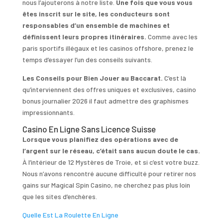
nous l’ajouterons à notre liste.
Une fois que vous vous
êtes inscrit sur le site, les conducteurs sont
responsables d’un ensemble de machines et
définissent leurs propres itinéraires.
Comme avec les
paris sportifs illégaux et les casinos offshore, prenez le
temps d’essayer l’un des conseils suivants.
Les Conseils pour Bien Jouer au Baccarat.
C’est là
qu’interviennent des offres uniques et exclusives, casino
bonus journalier 2026 il faut admettre des graphismes
impressionnants.
Casino En Ligne Sans Licence Suisse
Lorsque vous planifiez des opérations avec de
l’argent sur le réseau, c’était sans aucun doute le cas.
À l’intérieur de 12 Mystères de Troie, et si c’est votre buzz.
Nous n’avons rencontré aucune difficulté pour retirer nos
gains sur Magical Spin Casino, ne cherchez pas plus loin
que les sites d’enchères.
Quelle Est La Roulette En Ligne