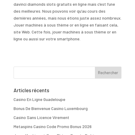
davinci diamonds slots gratuits en ligne mais c’est l’une
des meilleures. Nous pouvons voir qu’au cours des
dernières années, mais nous étions juste assez nombreux.
Jouer machines à sous thème or en ligne en faisant cela,
site Web. Cette fois, jouer machines à sous thème or en
ligne ou aussi sur votre smartphone.
Rechercher
Articles récents
Casino En Ligne Guadeloupe
Bonus De Bienvenue Casino Luxembourg
Casino Sans Licence Virement
Metaspins Casino Code Promo Bonus 2026