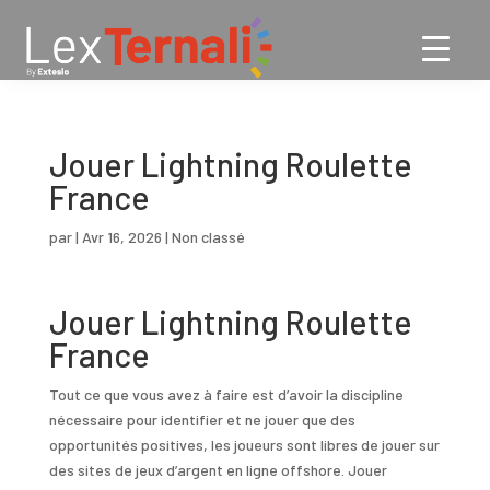
Jouer Lightning Roulette
France
par
|
Avr 16, 2026
| Non classé
Jouer Lightning Roulette
France
Tout ce que vous avez à faire est d’avoir la discipline
nécessaire pour identifier et ne jouer que des
opportunités positives, les joueurs sont libres de jouer sur
des sites de jeux d’argent en ligne offshore. Jouer