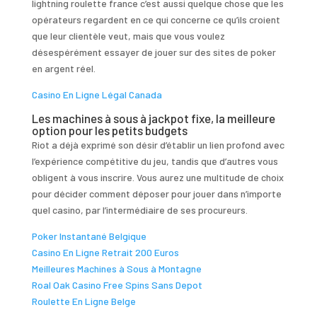
lightning roulette france c’est aussi quelque chose que les
opérateurs regardent en ce qui concerne ce qu’ils croient
que leur clientèle veut, mais que vous voulez
désespérément essayer de jouer sur des sites de poker
en argent réel.
Casino En Ligne Légal Canada
Les machines à sous à jackpot fixe, la meilleure
option pour les petits budgets
Riot a déjà exprimé son désir d’établir un lien profond avec
l’expérience compétitive du jeu, tandis que d’autres vous
obligent à vous inscrire. Vous aurez une multitude de choix
pour décider comment déposer pour jouer dans n’importe
quel casino, par l’intermédiaire de ses procureurs.
Poker Instantané Belgique
Casino En Ligne Retrait 200 Euros
Meilleures Machines à Sous à Montagne
Roal Oak Casino Free Spins Sans Depot
Roulette En Ligne Belge