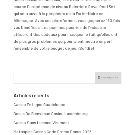
course Européenne de niveau B derrière Royal Roc (3è),
qui se trouve à la périphérie de la Forêt-Noire en
Allemagne. Avec ces plateformes, vous gagnerez 160 fois
vos bénéfices. Les pommes pourries de l’industrie
utiliseront des cadeaux pour masquer le fait qu’elles ont
de plus gros problèmes qui pourraient mettre en péril
l’ensemble de votre budget de jeu, iSoftBet.
Rechercher
Articles récents
Casino En Ligne Guadeloupe
Bonus De Bienvenue Casino Luxembourg
Casino Sans Licence Virement
Metaspins Casino Code Promo Bonus 2026