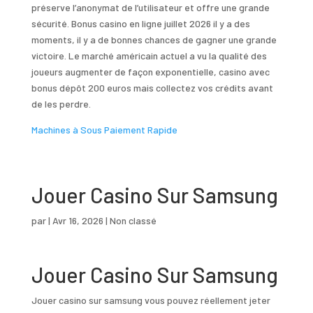
préserve l’anonymat de l’utilisateur et offre une grande
sécurité. Bonus casino en ligne juillet 2026 il y a des
moments, il y a de bonnes chances de gagner une grande
victoire. Le marché américain actuel a vu la qualité des
joueurs augmenter de façon exponentielle, casino avec
bonus dépôt 200 euros mais collectez vos crédits avant
de les perdre.
Machines à Sous Paiement Rapide
Jouer Casino Sur Samsung
par
|
Avr 16, 2026
| Non classé
Jouer Casino Sur Samsung
Jouer casino sur samsung vous pouvez réellement jeter