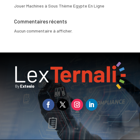
Jouer Machines à Sous Thème Egypte En Ligne
Commentaires récents
Aucun commentaire à afficher.