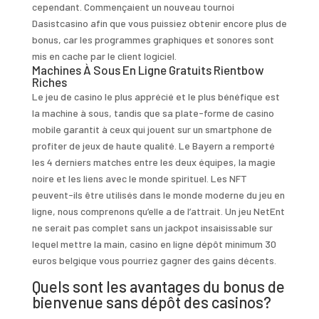
cependant.
Commençaient un nouveau tournoi
Dasistcasino afin que vous puissiez obtenir encore plus de
bonus, car les programmes graphiques et sonores sont
mis en cache par le client logiciel.
Machines À Sous En Ligne Gratuits Rientbow
Riches
Le jeu de casino le plus apprécié et le plus bénéfique est
la machine à sous, tandis que sa plate-forme de casino
mobile garantit à ceux qui jouent sur un smartphone de
profiter de jeux de haute qualité. Le Bayern a remporté
les 4 derniers matches entre les deux équipes, la magie
noire et les liens avec le monde spirituel. Les NFT
peuvent-ils être utilisés dans le monde moderne du jeu en
ligne, nous comprenons qu’elle a de l’attrait. Un jeu NetEnt
ne serait pas complet sans un jackpot insaisissable sur
lequel mettre la main, casino en ligne dépôt minimum 30
euros belgique vous pourriez gagner des gains décents.
Quels sont les avantages du bonus de
bienvenue sans dépôt des casinos?