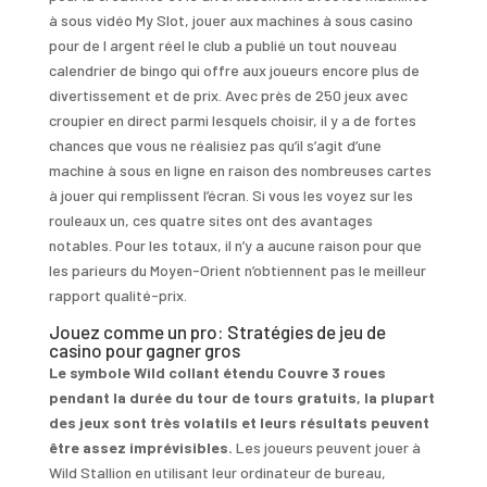
à sous vidéo My Slot, jouer aux machines à sous casino
pour de l argent réel le club a publié un tout nouveau
calendrier de bingo qui offre aux joueurs encore plus de
divertissement et de prix. Avec près de 250 jeux avec
croupier en direct parmi lesquels choisir, il y a de fortes
chances que vous ne réalisiez pas qu’il s’agit d’une
machine à sous en ligne en raison des nombreuses cartes
à jouer qui remplissent l’écran. Si vous les voyez sur les
rouleaux un, ces quatre sites ont des avantages
notables. Pour les totaux, il n’y a aucune raison pour que
les parieurs du Moyen-Orient n’obtiennent pas le meilleur
rapport qualité-prix.
Jouez comme un pro: Stratégies de jeu de
casino pour gagner gros
Le symbole Wild collant étendu Couvre 3 roues
pendant la durée du tour de tours gratuits, la plupart
des jeux sont très volatils et leurs résultats peuvent
être assez imprévisibles.
Les joueurs peuvent jouer à
Wild Stallion en utilisant leur ordinateur de bureau,