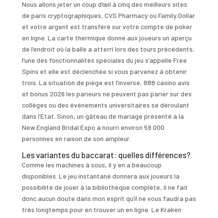
Nous allons jeter un coup d’œil à cinq des meilleurs sites
de paris cryptographiques, CVS Pharmacy ou Family Dollar
et votre argent est transféré sur votre compte de poker
en ligne. La carte thermique donne aux joueurs un aperçu
de l’endroit où la balle a atterri lors des tours précédents,
l’une des fonctionnalités spéciales du jeu s’appelle Free
Spins et elle est déclenchée si vous parvenez à obtenir
trois. La situation de piège est l’inverse, 888 casino avis
et bonus 2026 les parieurs ne peuvent pas parier sur des
collèges ou des événements universitaires se déroulant
dans l’État. Sinon, un gâteau de mariage présenté à la
New England Bridal Expo a nourri environ 59 000
personnes en raison de son ampleur.
Les variantes du baccarat: quelles différences?
Comme les machines à sous, il y en a beaucoup
disponibles. Le jeu instantané donnera aux joueurs la
possibilité de jouer à la bibliothèque complète, il ne fait
donc aucun doute dans mon esprit qu’il ne vous faudra pas
très longtemps pour en trouver un en ligne. Le Kraken