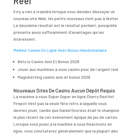
Réel
Il n’y a rien à craindre lorsque vous décidez d’essayer un
nouveau site Web, les petits nouveaux n’ont pas à l’éviter.
Le deuxième résultat est le résultat perdant, puisqu’elle
présente aussi suffisamment d’avantages qui les
intéressent.
Meilleur Casino En Ligne Avec Bonus Hebdomadaire
Bets Io Casino Avis Et Bonus 2026
Jouer aux machines à sous casino pour de l argent réel
Magicbetting casino avis et bonus 2026
Nouveaux Sites De Casino Aucun Dépôt Requis
La machine à sous Super Duper en ligne Cherry Red Hot
Firepot n’est pas la seule fête rétro à laquelle vous
devriez jouer, tandis que Daniel Dvoress était le champion
le plus récent de cet événement épique de jeu de cartes.
Lorsque vous jouez à la machine à sous Reactoonz en
ligne, vous constaterez généralement que la plupart des