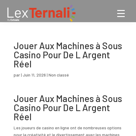
Jouer Aux Machines à Sous
Casino Pour De L Argent
Réel
par
|
Juin 11, 2026
| Non classé
Jouer Aux Machines à Sous
Casino Pour De L Argent
Réel
Les joueurs de casino en ligne ont de nombreuses options
pour la créativité et le divertissement avec les machines