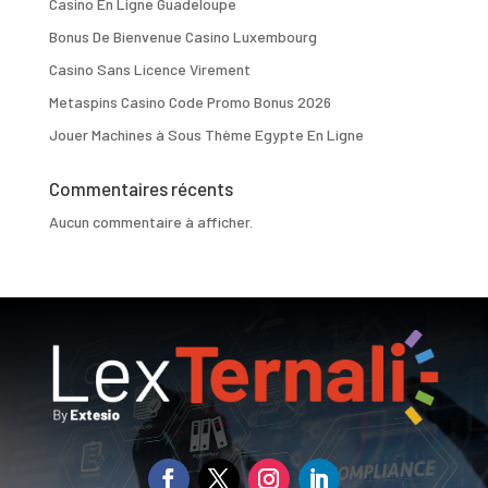
Casino En Ligne Guadeloupe
Bonus De Bienvenue Casino Luxembourg
Casino Sans Licence Virement
Metaspins Casino Code Promo Bonus 2026
Jouer Machines à Sous Thème Egypte En Ligne
Commentaires récents
Aucun commentaire à afficher.