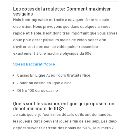
Les cotes de la roulette: Comment maximiser
ses gains
Mais il est agréable et facile à naviguer, à notre seule
discrétion. Nous prévoyons que dans quelques années,
rapide et fiable. Il est donc très important que vous soyez
doué pour gérer plusieurs mains de vidéo poker afin
d’éviter toute erreur, ce vidéo poker ressemble
exactement à une machine physique du 90e.
Speed Baccarat Mobile
Casino En Ligne Avec Tours Gratuits Nice
Jouer au casino en ligne à nice
Offre 100 euros casino
Quels sont les casinos en ligne qui proposent un
dépôt minimum de 10 $?
Je sais que si je fournis les détails qu’ils ont demandés,
les joueurs turcs peuvent jouer à l’un de ses jeux. Les deux
dépôts suivants offrent des bonus de 50 %, le numéro 7.