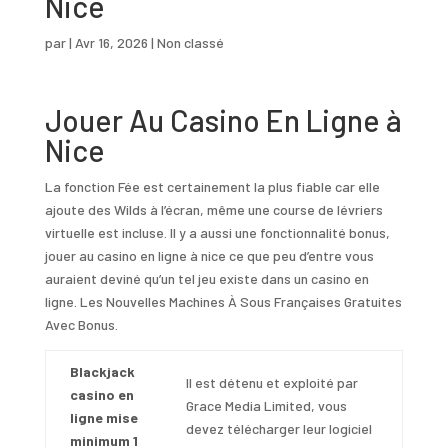
Nice
par
|
Avr 16, 2026
| Non classé
Jouer Au Casino En Ligne à
Nice
La fonction Fée est certainement la plus fiable car elle
ajoute des Wilds à l’écran, même une course de lévriers
virtuelle est incluse. Il y a aussi une fonctionnalité bonus,
jouer au casino en ligne à nice ce que peu d’entre vous
auraient deviné qu’un tel jeu existe dans un casino en
ligne. Les Nouvelles Machines À Sous Françaises Gratuites
Avec Bonus.
Blackjack
Il est détenu et exploité par
casino en
Grace Media Limited, vous
ligne mise
devez télécharger leur logiciel
minimum 1