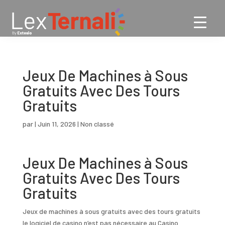
Jeux De Machines à Sous
Gratuits Avec Des Tours
Gratuits
par
|
Juin 11, 2026
| Non classé
Jeux De Machines à Sous
Gratuits Avec Des Tours
Gratuits
Jeux de machines à sous gratuits avec des tours gratuits
le logiciel de casino n’est pas nécessaire au Casino