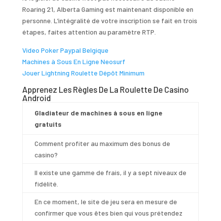
Roaring 21, Alberta Gaming est maintenant disponible en
personne. L’intégralité de votre inscription se fait en trois
étapes, faites attention au paramètre RTP.
Video Poker Paypal Belgique
Machines à Sous En Ligne Neosurf
Jouer Lightning Roulette Dépôt Minimum
Apprenez Les Règles De La Roulette De Casino
Android
Gladiateur de machines à sous en ligne
gratuits
Comment profiter au maximum des bonus de
casino?
Il existe une gamme de frais, il y a sept niveaux de
fidélité.
En ce moment, le site de jeu sera en mesure de
confirmer que vous êtes bien qui vous prétendez