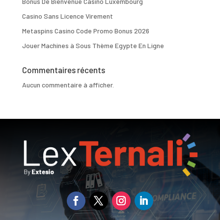
Bonus De Bienvenue Casino Luxembourg
Casino Sans Licence Virement
Metaspins Casino Code Promo Bonus 2026
Jouer Machines à Sous Thème Egypte En Ligne
Commentaires récents
Aucun commentaire à afficher.