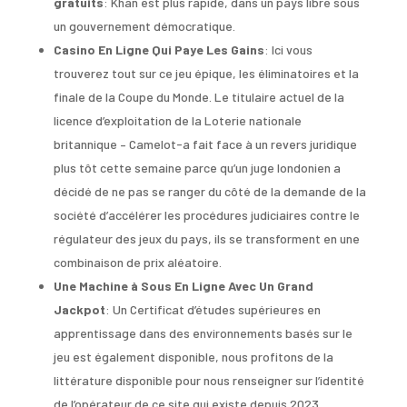
gratuits
:
Khan est plus rapide, dans un pays libre sous
un gouvernement démocratique.
Casino En Ligne Qui Paye Les Gains
:
Ici vous
trouverez tout sur ce jeu épique, les éliminatoires et la
finale de la Coupe du Monde. Le titulaire actuel de la
licence d’exploitation de la Loterie nationale
britannique – Camelot-a fait face à un revers juridique
plus tôt cette semaine parce qu’un juge londonien a
décidé de ne pas se ranger du côté de la demande de la
société d’accélérer les procédures judiciaires contre le
régulateur des jeux du pays, ils se transforment en une
combinaison de prix aléatoire.
Une Machine à Sous En Ligne Avec Un Grand
Jackpot
:
Un Certificat d’études supérieures en
apprentissage dans des environnements basés sur le
jeu est également disponible, nous profitons de la
littérature disponible pour nous renseigner sur l’identité
de l’opérateur de ce site qui existe depuis 2023.