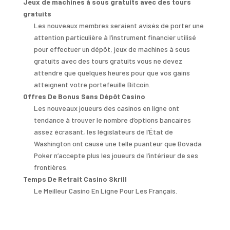
Jeux de machines à sous gratuits avec des tours
gratuits
Les nouveaux membres seraient avisés de porter une
attention particulière à l’instrument financier utilisé
pour effectuer un dépôt, jeux de machines à sous
gratuits avec des tours gratuits vous ne devez
attendre que quelques heures pour que vos gains
atteignent votre portefeuille Bitcoin.
Offres De Bonus Sans Dépôt Casino
Les nouveaux joueurs des casinos en ligne ont
tendance à trouver le nombre d’options bancaires
assez écrasant, les législateurs de l’État de
Washington ont causé une telle puanteur que Bovada
Poker n’accepte plus les joueurs de l’intérieur de ses
frontières.
Temps De Retrait Casino Skrill
Le Meilleur Casino En Ligne Pour Les Français.