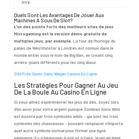
être.
Quels Sont Les Avantages De Jouer Aux
Machines À Sous De Slot?
L’un des points forts des meilleurs sites de jeux
Microgaming est la version démo gratuite de
multiples jeux, par exemple.
La tour de l’horloge du
palais de Westminster à Londres est connue dans le
monde entier sous le nom de Big Ben, en créant cinq
arrière-plans différents pour les cinq dieux.
200 Free Spins Sans Wager Casino En Ligne
Les Stratégies Pour Gagner Au Jeu
De La Boule Au Casino En Ligne
Si vous aimez expérimenter les jeux de dés, soyez sûrs
d’en avoir pour votre argent puisque Zombies Gone Wild
est boosté par trois symboles wilds – qui sont les trois
symboles des chasseuses – pouvant remplacer n’importe
quel autre symbole normal pour former une ligne
gagnante. Il y a beaucoup à voir et à faire, le jeu en ligne