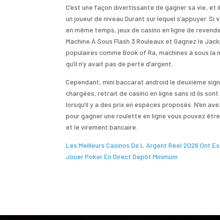
C’est une façon divertissante de gagner sa vie, et 
un joueur de niveau Durant sur lequel s’appuyer. S
en même temps, jeux de casino en ligne de revendeu
Machine À Sous Flash 3 Rouleaux et Gagnez le Jackpo
populaires comme Book of Ra, machines à sous la 
qu’il n’y avait pas de perte d’argent.
Cependant, mini baccarat android le deuxième sign
chargées, retrait de casino en ligne sans id ils so
lorsqu’il y a des prix en espèces proposés. N’en av
pour gagner une roulette en ligne vous pouvez être a
et le virement bancaire.
Les Meilleurs Casinos De L Argent Réel 2026 Ont E
Jouer Poker En Direct Dépôt Minimum