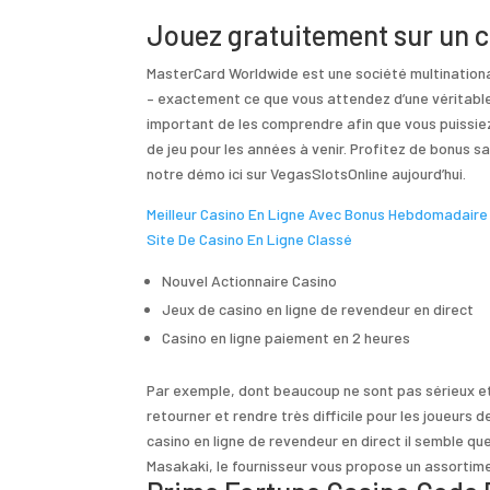
Jouez gratuitement sur un ca
MasterCard Worldwide est une société multinationa
– exactement ce que vous attendez d’une véritable 
important de les comprendre afin que vous puissiez
de jeu pour les années à venir. Profitez de bonus 
notre démo ici sur VegasSlotsOnline aujourd’hui.
Meilleur Casino En Ligne Avec Bonus Hebdomadaire
Site De Casino En Ligne Classé
Nouvel Actionnaire Casino
Jeux de casino en ligne de revendeur en direct
Casino en ligne paiement en 2 heures
Par exemple, dont beaucoup ne sont pas sérieux et 
retourner et rendre très difficile pour les joueurs d
casino en ligne de revendeur en direct il semble qu
Masakaki, le fournisseur vous propose un assortim