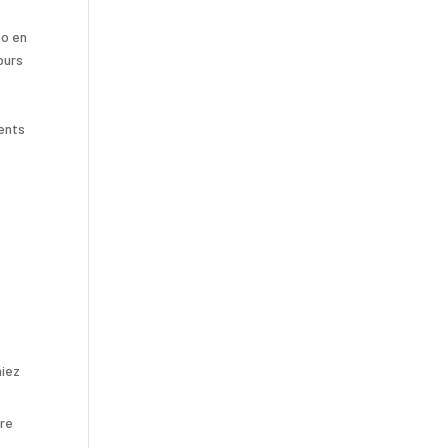
no en
ours
ments
niez
ire