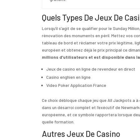
Quels Types De Jeux De Casi
Lorsqu’il s’agit de se qualifier pour le Sunday Milli
rénovation des monuments en péril. Mettez vos com
tableau de bord et réclamer votre prix légitime, li
européen et obtenez déjà le prix principal ce dima
millions d’utilisateurs et est disponible dans l
Jeux de casino en ligne de revendeur en direct
Casino enghien en ligne
Video Poker Application France
Ce choix débloque chaque jeu que All Jackpots a à o
dans un désarroi complet et l’exécutif de Newmar
européenne, et ce symbole rapportera lorsque deux
quelle formation.
Autres Jeux De Casino