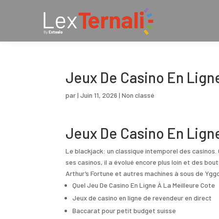
Jeux De Casino En Lign
par
|
Juin 11, 2026
| Non classé
Jeux De Casino En Lign
Le blackjack: un classique intemporel des casinos.
ses casinos, il a évolué encore plus loin et des bo
Arthur’s Fortune et autres machines à sous de Yggdr
Quel Jeu De Casino En Ligne À La Meilleure Cote
Jeux de casino en ligne de revendeur en direct
Baccarat pour petit budget suisse