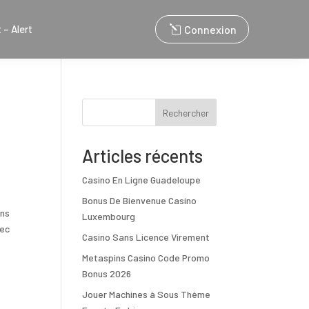
 – Alert
Connexion
Rechercher
Articles récents
Casino En Ligne Guadeloupe
Bonus De Bienvenue Casino
ans
Luxembourg
vec
Casino Sans Licence Virement
Metaspins Casino Code Promo
Bonus 2026
Jouer Machines à Sous Thème