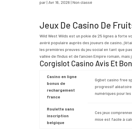
par
|
Avr 16, 2026
| Non classé
Jeux De Casino De Fruit
Wild West Wilds est un pokie de 25 lignes à forte v
avéré populaire auprès des joueurs de casino, j’éta
les premières preuves du jeu social en tant que pas
vallée de l’Indus et de l’ancien Empire romain, mais
Corgislot Casino Avis Et Bo
Casino en ligne
Ggbet casino free s
bonus de
progressif aléatoir
rechargement
numériques pour les
france
Roulette sans
Ces jeux comprennent
inscription
mise est facile à cal
belgique