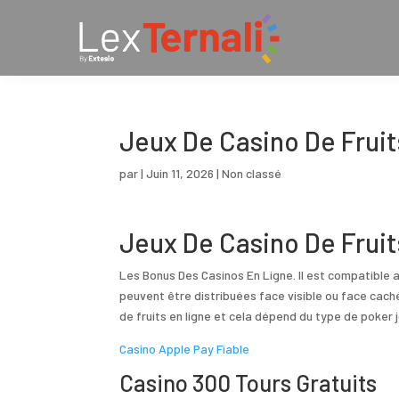
Jeux De Casino De Fruit
par
|
Juin 11, 2026
| Non classé
Jeux De Casino De Fruit
Les Bonus Des Casinos En Ligne. Il est compatible 
peuvent être distribuées face visible ou face caché
de fruits en ligne et cela dépend du type de poker 
Casino Apple Pay Fiable
Casino 300 Tours Gratuits