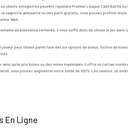
es clients enregistrés peuvent rejoindre Premier League Cash Battle ou
 la cagnotte amusante ou des paris gratuits, vous pouvez profiter d’une
gateur Web.
emaine de bienvenue terminée, il vous suffit donc de choisir le jeu dans l
 joueur peut choisir parmi l’une des six options de bonus, l’octroi de licen
ntés.
 ainsi qu’un prix bonus ou des mises maximales. Il offre un certain nombr
nkroll, vous pouvez augmenter votre solde de 100%. Les casinos, un endr
s En Ligne