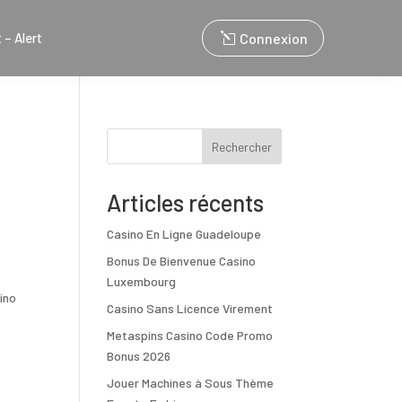
 – Alert
Connexion
Rechercher
Articles récents
Casino En Ligne Guadeloupe
Bonus De Bienvenue Casino
Luxembourg
ino
Casino Sans Licence Virement
Metaspins Casino Code Promo
Bonus 2026
Jouer Machines à Sous Thème