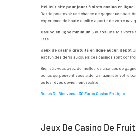
Meilleur site pour jouer à slots casino en ligne
L
Battle pour avoir une chance de gagner une part de
expérience de haute qualité à partir de votre navi
Casino en ligne minimum 5 euros
Une fois votre s
liste.
Jeux de casino gratuits en ligne aucun dépôt
Un
est l’un des défis auxquels ces casinos sont confro
Bien sûr, vous avez de meilleures chances de gagner
bonus qui peuvent vous aider à maximiser votre ba
où les rêves deviennent réalité!
Bonus De Bienvenue 30 Euros Casino En Ligne
Jeux De Casino De Fruit