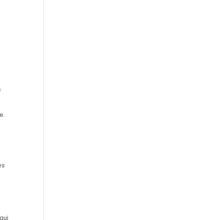
e
s
e.
u
es
qui