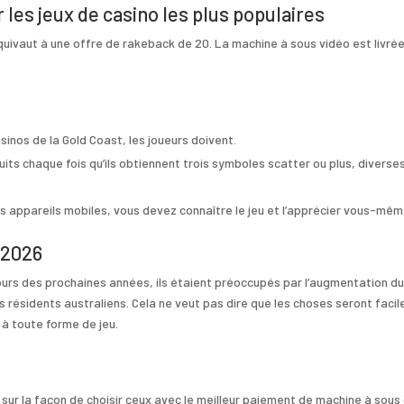
r les jeux de casino les plus populaires
uivaut à une offre de rakeback de 20. La machine à sous vidéo est livré
.
sinos de la Gold Coast, les joueurs doivent.
its chaque fois qu’ils obtiennent trois symboles scatter ou plus, diverse
s appareils mobiles, vous devez connaître le jeu et l’apprécier vous-mêm
 2026
urs des prochaines années, ils étaient préoccupés par l’augmentation d
 résidents australiens. Cela ne veut pas dire que les choses seront facil
n à toute forme de jeu.
sur la façon de choisir ceux avec le meilleur paiement de machine à sous 