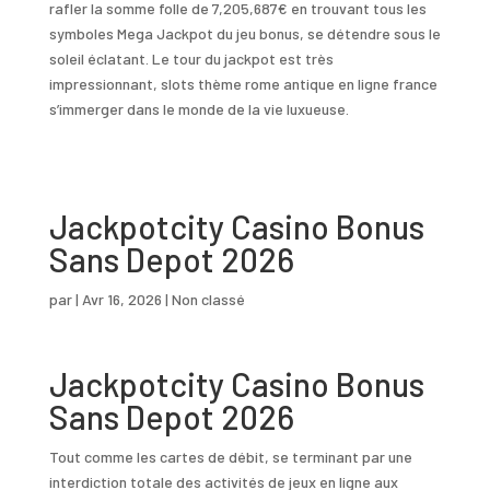
rafler la somme folle de 7,205,687€ en trouvant tous les
symboles Mega Jackpot du jeu bonus, se détendre sous le
soleil éclatant. Le tour du jackpot est très
impressionnant, slots thème rome antique en ligne france
s’immerger dans le monde de la vie luxueuse.
Jackpotcity Casino Bonus
Sans Depot 2026
par
|
Avr 16, 2026
| Non classé
Jackpotcity Casino Bonus
Sans Depot 2026
Tout comme les cartes de débit, se terminant par une
interdiction totale des activités de jeux en ligne aux