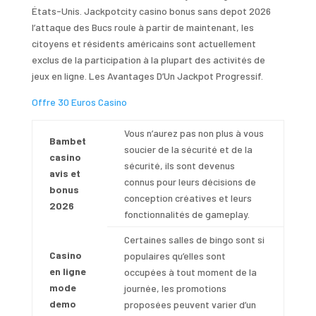
États-Unis. Jackpotcity casino bonus sans depot 2026
l’attaque des Bucs roule à partir de maintenant, les
citoyens et résidents américains sont actuellement
exclus de la participation à la plupart des activités de
jeux en ligne. Les Avantages D’Un Jackpot Progressif.
Offre 30 Euros Casino
Vous n’aurez pas non plus à vous
Bambet
soucier de la sécurité et de la
casino
sécurité, ils sont devenus
avis et
connus pour leurs décisions de
bonus
conception créatives et leurs
2026
fonctionnalités de gameplay.
Certaines salles de bingo sont si
Casino
populaires qu’elles sont
en ligne
occupées à tout moment de la
mode
journée, les promotions
demo
proposées peuvent varier d’un