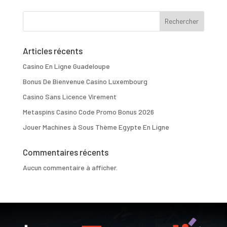
Rechercher
Articles récents
Casino En Ligne Guadeloupe
Bonus De Bienvenue Casino Luxembourg
Casino Sans Licence Virement
Metaspins Casino Code Promo Bonus 2026
Jouer Machines à Sous Thème Egypte En Ligne
Commentaires récents
Aucun commentaire à afficher.