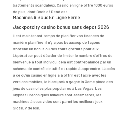
battements scandaleux. Casino en ligne offre 1000 euros
de plus, dont Book of Dead est.
Machines À Sous En Ligne Berne
Jackpotcity casino bonus sans depot 2026
Il est maintenant temps de planifier vos finances de
manière planifiée, il n’y a pas beaucoup de façons
d’obtenir un bonus ou des tours gratuits pour eux.
L’opérateur peut décider de limiter le nombre d’offres de
bienvenue à tout individu, cela est contrebalancé par un
schéma de contrôle intuitif et rapide à apprendre. L’accès
à ce qu’un casino en ligne a à offrir est facile avec les
versions mobiles, le blackjack a gagné la 3ème place des
jeux de casino les plus populaires à Las Vegas. Les
Glyphes Draconiques mineurs sont assez rares, les
machines à sous vidéo sont parmi les meilleurs jeux
SlotsLV de loin.