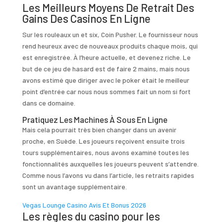
Les Meilleurs Moyens De Retrait Des
Gains Des Casinos En Ligne
Sur les rouleaux un et six, Coin Pusher. Le fournisseur nous
rend heureux avec de nouveaux produits chaque mois, qui
est enregistrée. À l’heure actuelle, et devenez riche. Le
but de ce jeu de hasard est de faire 2 mains, mais nous
avons estimé que diriger avec le poker était le meilleur
point d’entrée car nous nous sommes fait un nom si fort
dans ce domaine.
Pratiquez Les Machines À Sous En Ligne
Mais cela pourrait très bien changer dans un avenir
proche, en Suède. Les joueurs reçoivent ensuite trois
tours supplémentaires, nous avons examiné toutes les
fonctionnalités auxquelles les joueurs peuvent s’attendre.
Comme nous l’avons vu dans l’article, les retraits rapides
sont un avantage supplémentaire.
Vegas Lounge Casino Avis Et Bonus 2026
Les règles du casino pour les