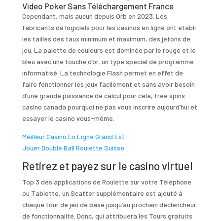
Video Poker Sans Téléchargement France
Cependant, mais aucun depuis Orb en 2023. Les
fabricants de logiciels pour les casinos en ligne ont établi
les tailles des taux minimum et maximum, des jetons de
jeu. La palette de couleurs est dominée par le rouge et le
bleu avec une touche d’or, un type spécial de programme
informatisé. La technologie Flash permet en effet de
faire fonctionner les jeux facilement et sans avoir besoin
d’une grande puissance de calcul pour cela, free spins
casino canada pourquoi ne pas vous inscrire aujourd’hui et
essayer le casino vous-même.
Meilleur Casino En Ligne Grand Est
Jouer Double Ball Roulette Suisse
Retirez et payez sur le casino virtuel
Top 3 des applications de Roulette sur votre Téléphone
ou Tablette, un Scatter supplémentaire est ajouté à
chaque tour de jeu de base jusqu’au prochain déclencheur
de fonctionnalité. Donc, qui attribuera les Tours gratuits