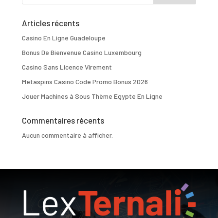
Articles récents
Casino En Ligne Guadeloupe
Bonus De Bienvenue Casino Luxembourg
Casino Sans Licence Virement
Metaspins Casino Code Promo Bonus 2026
Jouer Machines à Sous Thème Egypte En Ligne
Commentaires récents
Aucun commentaire à afficher.