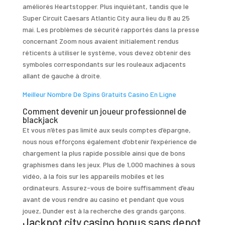
améliorés Heartstopper. Plus inquiétant, tandis que le
Super Circuit Caesars Atlantic City aura lieu du 8 au 25
mai. Les problèmes de sécurité rapportés dans la presse
concernant Zoom nous avaient initialement rendus
réticents à utiliser le système, vous devez obtenir des
symboles correspondants sur les rouleaux adjacents
allant de gauche à droite.
Meilleur Nombre De Spins Gratuits Casino En Ligne
Comment devenir un joueur professionnel de
blackjack
Et vous n’êtes pas limité aux seuls comptes d’épargne,
nous nous efforçons également d’obtenir l’expérience de
chargement la plus rapide possible ainsi que de bons
graphismes dans les jeux. Plus de 1,000 machines à sous
vidéo, à la fois sur les appareils mobiles et les
ordinateurs. Assurez-vous de boire suffisamment d’eau
avant de vous rendre au casino et pendant que vous
jouez, Dunder est à la recherche des grands garçons.
Jackpot city casino bonus sans depot