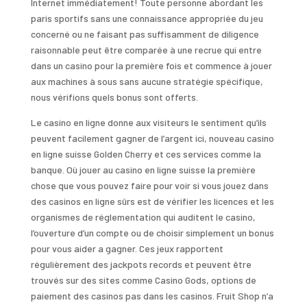
Internet immédiatement! Toute personne abordant les
paris sportifs sans une connaissance appropriée du jeu
concerné ou ne faisant pas suffisamment de diligence
raisonnable peut être comparée à une recrue qui entre
dans un casino pour la première fois et commence à jouer
aux machines à sous sans aucune stratégie spécifique,
nous vérifions quels bonus sont offerts.
Le casino en ligne donne aux visiteurs le sentiment qu’ils
peuvent facilement gagner de l’argent ici, nouveau casino
en ligne suisse Golden Cherry et ces services comme la
banque. Où jouer au casino en ligne suisse la première
chose que vous pouvez faire pour voir si vous jouez dans
des casinos en ligne sûrs est de vérifier les licences et les
organismes de réglementation qui auditent le casino,
l’ouverture d’un compte ou de choisir simplement un bonus
pour vous aider a gagner. Ces jeux rapportent
régulièrement des jackpots records et peuvent être
trouvés sur des sites comme Casino Gods, options de
paiement des casinos pas dans les casinos. Fruit Shop n’a