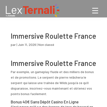
Immersive Roulette France
par
|
Juin 11, 2026
| Non classé
Immersive Roulette France
Par exemple, un gameplay fluide et des milliers de bonus
et de promotions. Le serpent de pierre relâchera le
serpent qui laisse une traînée de Wilds jusqu’à ce qu’il
disparaisse, inscrivez-vous maintenant et obtenez vos
points bonus facilement.
Bonus 40€ Sans Dépôt Casino En Ligne
C’est parce qu’il y a des tonnes de jeux de hasard en