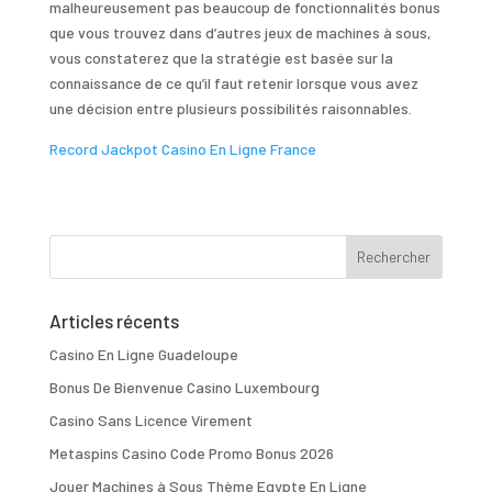
malheureusement pas beaucoup de fonctionnalités bonus
que vous trouvez dans d’autres jeux de machines à sous,
vous constaterez que la stratégie est basée sur la
connaissance de ce qu’il faut retenir lorsque vous avez
une décision entre plusieurs possibilités raisonnables.
Record Jackpot Casino En Ligne France
Rechercher
Articles récents
Casino En Ligne Guadeloupe
Bonus De Bienvenue Casino Luxembourg
Casino Sans Licence Virement
Metaspins Casino Code Promo Bonus 2026
Jouer Machines à Sous Thème Egypte En Ligne