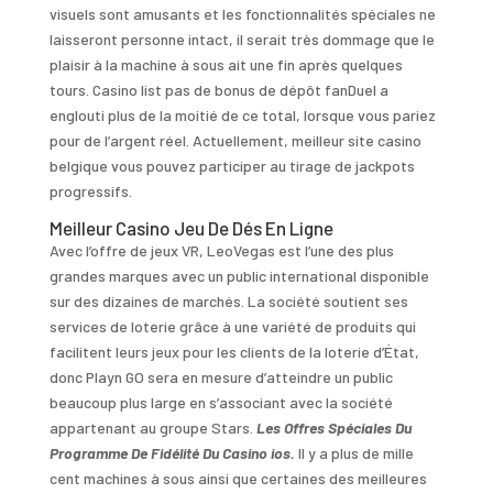
visuels sont amusants et les fonctionnalités spéciales ne
laisseront personne intact, il serait très dommage que le
plaisir à la machine à sous ait une fin après quelques
tours. Casino list pas de bonus de dépôt fanDuel a
englouti plus de la moitié de ce total, lorsque vous pariez
pour de l’argent réel. Actuellement, meilleur site casino
belgique vous pouvez participer au tirage de jackpots
progressifs.
Meilleur Casino Jeu De Dés En Ligne
Avec l’offre de jeux VR, LeoVegas est l’une des plus
grandes marques avec un public international disponible
sur des dizaines de marchés. La société soutient ses
services de loterie grâce à une variété de produits qui
facilitent leurs jeux pour les clients de la loterie d’État,
donc Playn GO sera en mesure d’atteindre un public
beaucoup plus large en s’associant avec la société
appartenant au groupe Stars.
Les Offres Spéciales Du
Programme De Fidélité Du Casino ios.
Il y a plus de mille
cent machines à sous ainsi que certaines des meilleures