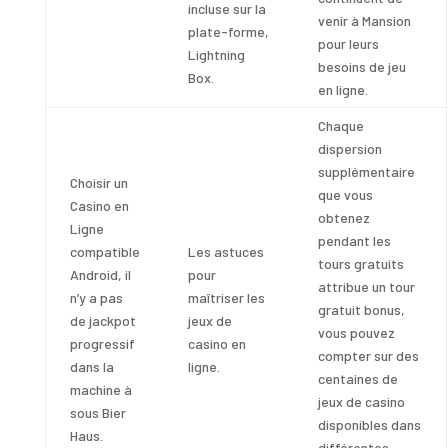
incluse sur la
venir à Mansion
plate-forme,
pour leurs
Lightning
besoins de jeu
Box.
en ligne.
Chaque
dispersion
supplémentaire
Choisir un
que vous
Casino en
obtenez
Ligne
pendant les
compatible
Les astuces
tours gratuits
Android, il
pour
attribue un tour
n’y a pas
maîtriser les
gratuit bonus,
de jackpot
jeux de
vous pouvez
progressif
casino en
compter sur des
dans la
ligne.
centaines de
machine à
jeux de casino
sous Bier
disponibles dans
Haus.
différentes